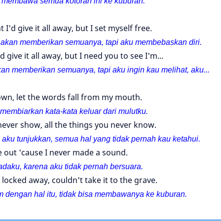
 membawa semua kotoran ini ke kuburan.
 I'd give it all away, but I set myself free.
ku akan memberikan semuanya, tapi aku membebaskan diri.
d give it all away, but I need you to see I'm...
kan memberikan semuanya, tapi aku ingin kau melihat, aku...
wn, let the words fall from my mouth.
 membiarkan kata-
kata keluar dari mulutku.
 never show, all the things you never know.
aku tunjukkan, semua hal yang tidak pernah kau ketahui.
 out 'cause I never made a sound.
daku, karena aku tidak pernah bersuara.
 locked away, couldn't take it to the grave.
iam dengan hal itu, tidak bisa membawanya ke kuburan.