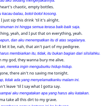
tau aku sedang mengerjakannya.
heart's chaotic, empty bottles.
u kacau-balau, botol-
botol kosong.
 I just sip this drink 'til it's alright.
numan ini hingga semua terasa baik-baik saja.
thing, yeah, and I put that on everything, yeah.
papun, dan aku menempatkan itu di atas segalanya.
 let it be, nah, that ain't part of my pedigree.
us membiarkan itu, tidak, itu bukan bagian dari silsilahku.
h my god, they wanna bury me alive.
an, mereka ingin menguburku hidup-hidup.
gone, there ain't no saving me tonight.
p, tidak ada yang menyelamatkanku malam ini.
n't leave 'til I say what I gotta say.
i sampai aku mengatakan apa yang harus aku katakan.
ma take all this dirt to my grave.