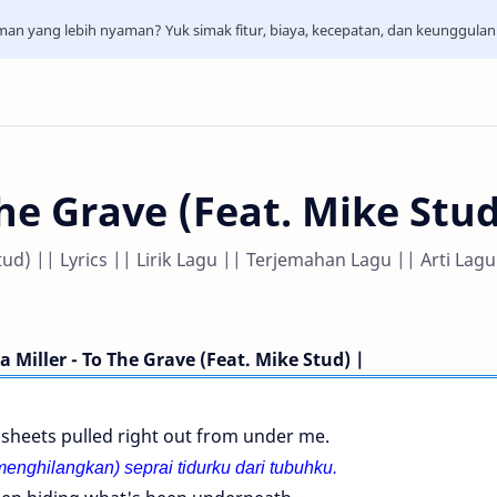
aman yang lebih nyaman? Yuk simak fitur, biaya, kecepatan, dan keunggula
The Grave (Feat. Mike Stu
tud) || Lyrics || Lirik Lagu || Terjemahan Lagu || Arti Lagu
a Miller - To The Grave (Feat. Mike Stud) |
 sheets pulled right out from under me.
enghilangkan) seprai tidurku dari tubuhku.