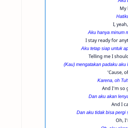
Aku 
My 
Hatik
I, yeah,
Aku hanya minum mi
I stay ready for any
Aku tetap siap untuk a
Telling me I should
(Kau) mengatakan padaku aku har
'Cause, o
Karena, oh Tuh
And I'm so 
Dan aku akan lenya
And I ca
Dan aku tidak bisa perg
Oh, I'