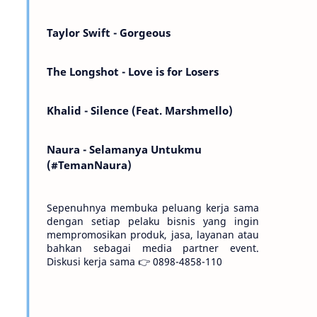
Kemarin telah hilang. Tomorrow will I find
the sun or will i…
Taylor Swift - Gorgeous
The Longshot - Love is for Losers
Khalid - Silence (Feat. Marshmello)
Naura - Selamanya Untukmu
(#TemanNaura)
Sepenuhnya membuka peluang kerja sama
dengan setiap pelaku bisnis yang ingin
mempromosikan produk, jasa, layanan atau
bahkan sebagai media partner event.
Diskusi kerja sama 👉 0898-4858-110