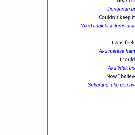
Hear me
Dengarlah pa
Couldn't keep it
(Aku) tidak bisa terus d
I was feel
Aku merasa hamp
I could
Aku tidak bi
Now I believ
Sekarang, aku perca