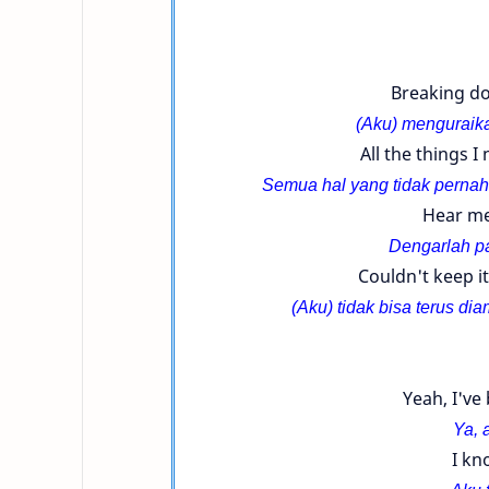
Breaking do
(Aku) menguraik
All the things I
Semua hal yang tidak pernah 
Hear me
Dengarlah pa
Couldn't keep it
(Aku) tidak bisa terus d
Yeah, I've
Ya, 
I kn