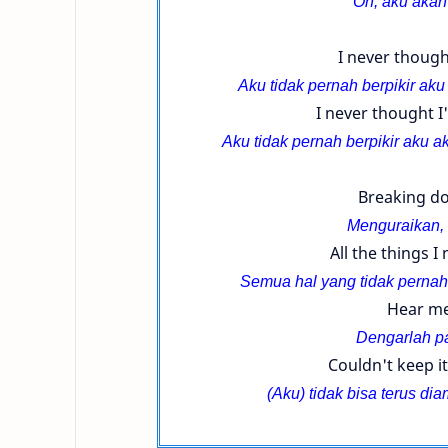
Oh, aku akan
I never thought
Aku tidak pernah berpikir a
I never thought I'
Aku tidak pernah berpikir aku a
Breaking do
Menguraikan,
All the things I
Semua hal yang tidak pernah 
Hear me
Dengarlah pa
Couldn't keep it
(Aku) tidak bisa terus d