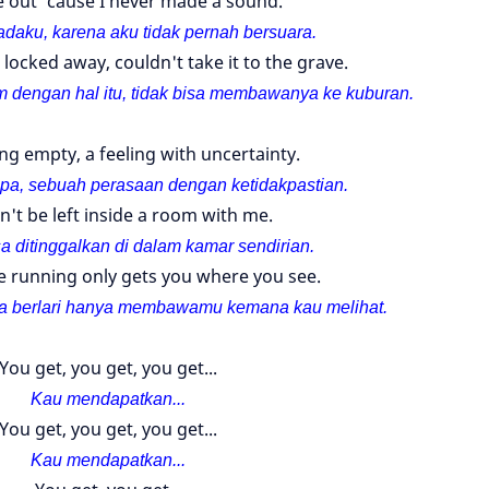
 out 'cause I never made a sound.
daku, karena aku tidak pernah bersuara.
 locked away, couldn't take it to the grave.
iam dengan hal itu, tidak bisa membawanya ke kuburan.
ing empty, a feeling with uncertainty.
a, sebuah perasaan dengan ketidakpastian.
n't be left inside a room with me.
sa ditinggalkan di dalam kamar sendirian.
e running only gets you where you see.
ya berlari hanya membawamu kemana kau melihat.
You get, you get, you get...
Kau mendapatkan...
You get, you get, you get...
Kau mendapatkan...