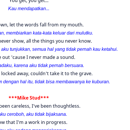
You get, you get...
Kau mendapatkan...
wn, let the words fall from my mouth.
an, membiarkan kata-
kata keluar dari mulutku.
 never show, all the things you never know.
aku tunjukkan, semua hal yang tidak pernah kau ketahui.
 out 'cause I never made a sound.
daku, karena aku tidak pernah bersuara.
 locked away, couldn't take it to the grave.
iam dengan hal itu, tidak bisa membawanya ke kuburan.
***Mike Stud***
 been careless, I've been thoughtless.
aku ceroboh, aku tidak bijaksana.
ow that I'm a work in progress.