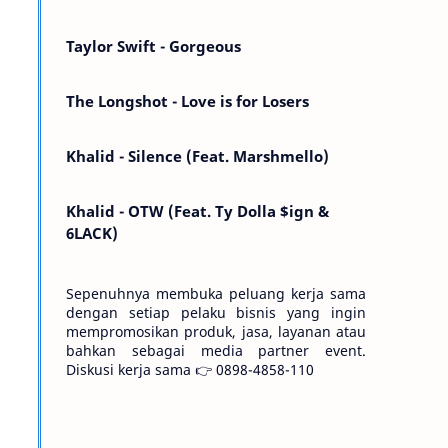
Kemarin telah hilang. Tomorrow will I find
the sun or will i…
Taylor Swift - Gorgeous
The Longshot - Love is for Losers
Khalid - Silence (Feat. Marshmello)
Khalid - OTW (Feat. Ty Dolla $ign &
6LACK)
Sepenuhnya membuka peluang kerja sama
dengan setiap pelaku bisnis yang ingin
mempromosikan produk, jasa, layanan atau
bahkan sebagai media partner event.
Diskusi kerja sama 👉 0898-4858-110