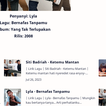
Penyanyi: Lyla
Lagu:
Bernafas Tanpamu
lbum: Yang Tak Terlupakan
Rilis: 2008
Siti Badriah - Ketemu Mantan
| Lirik Lagu | Siti Badriah - Ketemu Mantan |
Ketemu mantan hati nyeredet rasa enyoy-
enyoyan... Ketemu mantan rasanya bagai sikut
kejedug pintu... Hatiku dag di…
Lyla - Bernafas Tanpamu
| Lirik Lagu | Lyla - Bernafas Tanpamu | Mungkin
kau bertanya-tanya... Arti perhatianku