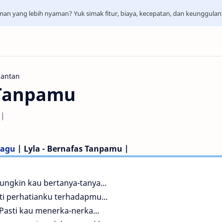
aman yang lebih nyaman? Yuk simak fitur, biaya, kecepatan, dan keunggula
Mantan
 Tanpamu
 |
Lagu
| Lyla - Bernafas Tanpamu |
ngkin kau bertanya-tanya...
ti perhatianku terhadapmu...
Pasti kau menerka-nerka...