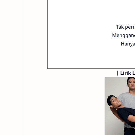
Tak per
Menggang
Hanya
|
Lirik 