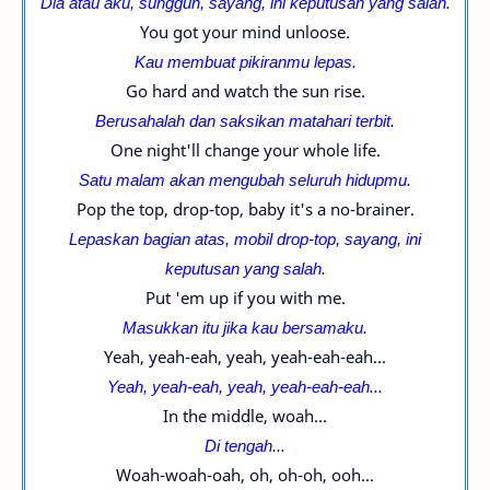
Dia atau aku, sungguh, sayang, ini
keputusan yang salah.
You got your mind unloose.
Kau membuat pikiranmu lepas.
Go hard and watch the sun rise.
Berusahalah dan saksikan matahari terbit.
One night'll change your whole life.
Satu malam akan mengubah seluruh hidupmu.
Pop the top, drop-top, baby it's a no-brainer.
Lepaskan bagian atas, mobil
drop-top, sayang, ini
keputusan yang salah.
Put 'em up if you with me.
Masukkan itu jika kau bersamaku.
Yeah, yeah-eah, yeah, yeah-eah-eah...
Yeah, yeah-eah, yeah, yeah-eah-eah...
In the middle, woah...
Di tengah...
Woah-woah-oah, oh, oh-oh, ooh...