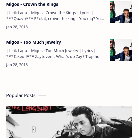
Migos - Crown the Kings
| Lirik Lagu | Migos - Crown the Kings | Lyrics |
***Quavo*** F*ck it, crown the king... You dig? You
know know what I mean? F*ck it, crown the king...
Been truff…
Migos - Too Much Jewelry
| Lirik Lagu | Migos - Too Much Jewelry | Lyrics |
***Takeoff*** Zaytoven... What's up Zay? Trap holla,
Zay... Silence since the first day... Allow me to lead
the…
Popular Posts