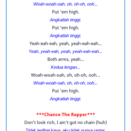
Woah-woah-oah, oh, oh-oh, ooh...
Put 'em high.
Angkatlah tinggi.
Put 'em high.
Angkatlah tinggi.
Yeah-eah-eah, yeah, yeah-eah-eah...
Yeah, yeah-eah, yeah, yeah-eah-eah...
Both arms, yeah...
Kedua lengan...
Woah-woah-oah, oh, oh-oh, ooh...
Woah-woah-oah, oh, oh-oh, ooh...
Put 'em high.
Angkatlah tinggi.
***Chance The Rapper***
Don't look rich, I ain't got no chain (huh)
Tidak terlihat kaya, aku tidak punya rantai.