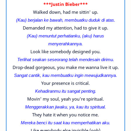
***Justin Bieber***
Walked down, had me sittin' up.
(Kau) berjalan ke bawah, membuatku duduk di atas.
Demanded my attention, had to give it up.
(Kau) menuntut perhatianku, (aku) harus
menyerahkannya.
Look like somebody designed you.
Terlihat seakan seseorang telah mendesain dirimu.
Drop-dead gorgeous, you make me wanna live it up.
Sangat cantik, kau membuatku ingin mewujudkannya.
Your presence is critical.
Kehadiranmu itu sangat penting.
Movin' my soul, yeah you're spiritual.
Menggerakkan jiwaku, ya, kau itu spiritual.
They hate it when you notice me.
Mereka benci itu saat kau memperhatikan aku.
Like everybody else invisible (ooh)