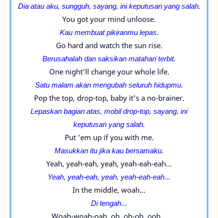
Dia atau aku, sungguh, sayang, ini
keputusan yang salah.
You got your mind unloose.
Kau membuat pikiranmu lepas.
Go hard and watch the sun rise.
Berusahalah dan saksikan matahari terbit.
One night'll change your whole life.
Satu malam akan mengubah seluruh hidupmu.
Pop the top, drop-top, baby it's a no-brainer.
Lepaskan bagian atas, mobil
drop-top, sayang, ini
keputusan yang salah.
Put 'em up if you with me.
Masukkan itu jika kau bersamaku.
Yeah, yeah-eah, yeah, yeah-eah-eah...
Yeah, yeah-eah, yeah, yeah-eah-eah...
In the middle, woah...
Di tengah...
Woah-woah-oah, oh, oh-oh, ooh...