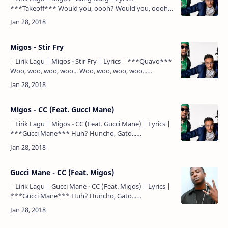
***Takeoff*** Would you, oooh? Would you, oooh?
***Takeoff*** Hey, I know this might sound weird to
say (to say) But …
Migos - Stir Fry
| Lirik Lagu | Migos - Stir Fry | Lyrics | ***Quavo***
Woo, woo, woo, woo... Woo, woo, woo, woo...
***Quavo*** Dance with my dogs in the nighttime
(wroof) Trap n…
Migos - CC (Feat. Gucci Mane)
| Lirik Lagu | Migos - CC (Feat. Gucci Mane) | Lyrics |
***Gucci Mane*** Huh? Huncho, Gato...
***Quavo*** Bad b*tch know somethin' (know
somethin') Give her that…
Gucci Mane - CC (Feat. Migos)
| Lirik Lagu | Gucci Mane - CC (Feat. Migos) | Lyrics |
***Gucci Mane*** Huh? Huncho, Gato...
***Quavo*** Bad b*tch know somethin' (know
somethin') Give her that mone…