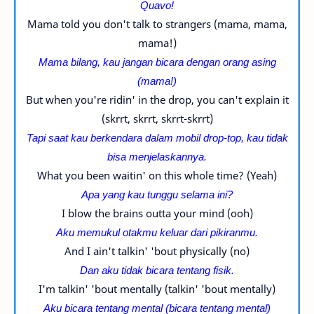
Quavo!
Mama told you don't talk to strangers (mama, mama,
mama!)
Mama bilang, kau jangan bicara dengan orang asing
(mama!)
But when you're ridin' in the drop, you can't explain it
(skrrt, skrrt, skrrt-skrrt)
Tapi saat kau berkendara dalam mobil drop-top, kau tidak
bisa menjelaskannya.
What you been waitin' on this whole time? (Yeah)
Apa yang kau tunggu selama ini?
I blow the brains outta your mind (ooh)
Aku memukul otakmu keluar dari pikiranmu.
And I ain't talkin' 'bout physically (no)
Dan aku tidak bicara tentang fisik.
I'm talkin' 'bout mentally (talkin' 'bout mentally)
Aku bicara tentang mental (
bicara tentang mental
)