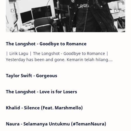
The Longshot - Goodbye to Romance
| Lirik Lagu | The Longshot - Goodbye to Romance |
Yesterday has been and gone. Kemarin telah hilang.
Tomorrow will I find the sun or will i…
Taylor Swift - Gorgeous
The Longshot - Love is for Losers
Khalid - Silence (Feat. Marshmello)
Naura - Selamanya Untukmu (#TemanNaura)