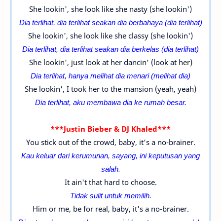
She lookin', she look like she nasty (she lookin')
Dia terlihat, dia terlihat seakan dia berbahaya (
dia terlihat
)
She lookin', she look like she classy (she lookin')
Dia terlihat, dia terlihat seakan dia berkelas (
dia terlihat
)
She lookin', just look at her dancin' (look at her)
Dia terlihat, hanya melihat dia menari (
melihat dia
)
She lookin', I took her to the mansion (yeah, yeah)
Dia terlihat, aku membawa dia ke rumah besar.
***Justin Bieber & DJ Khaled***
You stick out of the crowd, baby, it's a no-brainer.
Kau keluar dari kerumunan, sayang, ini keputusan yang
salah.
It ain't that hard to choose.
Tidak sulit untuk memilih.
Him or me, be for real, baby, it's a no-brainer.