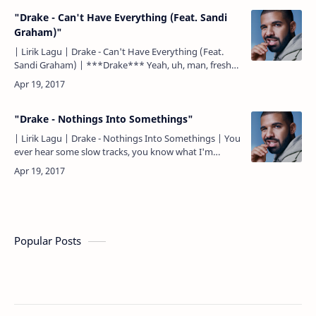
"Drake - Can't Have Everything (Feat. Sandi
Graham)"
| Lirik Lagu | Drake - Can't Have Everything (Feat.
Sandi Graham) | ***Drake*** Yeah, uh, man, fresh
up out the sand February 10, it's the boy, but I'm still
t…
"Drake - Nothings Into Somethings"
| Lirik Lagu | Drake - Nothings Into Somethings | You
ever hear some slow tracks, you know what I'm
sayin'? Kau pernah mendengar beberapa lagu
lambat, kau tau …
Popular Posts