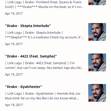
| Lirik Lagu | Drake - Portland (Feat. Quavo & Travis
Scott) | ***Drake*** Murda on the beat, so it's not
nice Yeah It's all Habibis ting, ya? Yeah, my si…
"Drake - Skepta Interlude"
| Lirik Lagu | Drake - Skepta Interlude |
***Skepta*** It's a madness Check my account, it's
a madness (Mmm) Block that account, it's a catfish
(Yeah) Block t…
"Drake - 4422 (Feat. Sampha)"
| Lirik Lagu | Drake - 4422 (Feat. Sampha) | I'm
runnin', but can't run away. Aku berlari, tapi aku tidak
bisa lari jauh. You say you changed, Kau mengatakan
k…
"Drake - Gyalchester"
| Lirik Lagu | Drake - Gyalchester | Hermès link, ice-
blue mink Tat on my ribs like I do not know what
permanent is They want me gone, wait for the kicker
Bury…