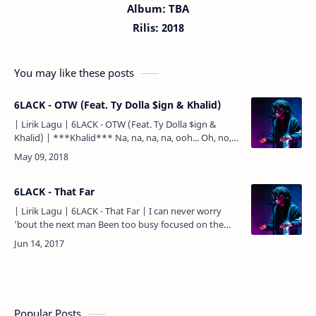
Album: TBA
Rilis: 2018
You may like these posts
6LACK - OTW (Feat. Ty Dolla $ign & Khalid)
| Lirik Lagu | 6LACK - OTW (Feat. Ty Dolla $ign &
Khalid) | ***Khalid*** Na, na, na, na, ooh... Oh, no,
oh, ayy... ***Khalid*** Put it in drive, I'll be …
6LACK - That Far
| Lirik Lagu | 6LACK - That Far | I can never worry
'bout the next man Been too busy focused on the
next plan Only thing I check is balances and texts,
man A…
Popular Posts