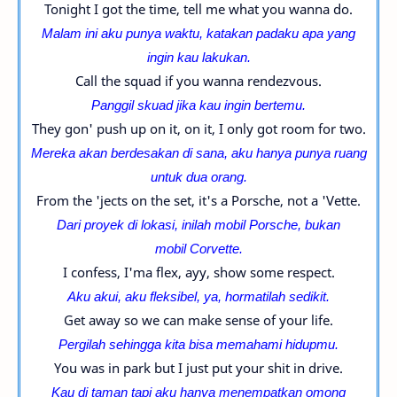
Tonight I got the time, tell me what you wanna do.
Malam ini aku punya waktu, katakan padaku apa yang
ingin kau lakukan.
Call the squad if you wanna rendezvous.
Panggil skuad jika kau ingin bertemu.
They gon' push up on it, on it, I only got room for two.
Mereka akan berdesakan di sana, aku hanya punya ruang
untuk dua orang.
From the 'jects on the set, it's a Porsche, not a 'Vette.
Dari proyek di lokasi, inilah mobil
Porsche, bukan
mobil Corvette.
I confess, I'ma flex, ayy, show some respect.
Aku akui, aku fleksibel, ya, hormatilah sedikit.
Get away so we can make sense of your life.
Pergilah sehingga kita bisa memahami hidupmu.
You was in park but I just put your shit in drive.
Kau di taman tapi aku hanya menempatkan omong