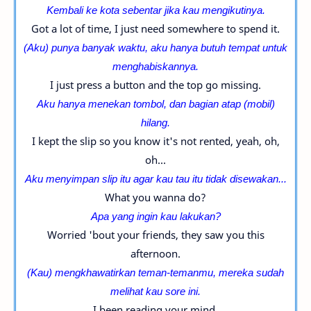
Kembali ke kota sebentar jika kau mengikutinya.
Got a lot of time, I just need somewhere to spend it.
(Aku) punya banyak waktu, aku hanya butuh tempat untuk
menghabiskannya.
I just press a button and the top go missing.
Aku hanya menekan tombol, dan bagian atap (mobil)
hilang.
I kept the slip so you know it's not rented, yeah, oh,
oh...
Aku menyimpan slip itu agar kau tau itu tidak disewakan...
What you wanna do?
Apa yang ingin kau lakukan?
Worried 'bout your friends, they saw you this
afternoon.
(Kau) mengkhawatirkan teman-temanmu, mereka sudah
melihat kau sore ini.
I been reading your mind.