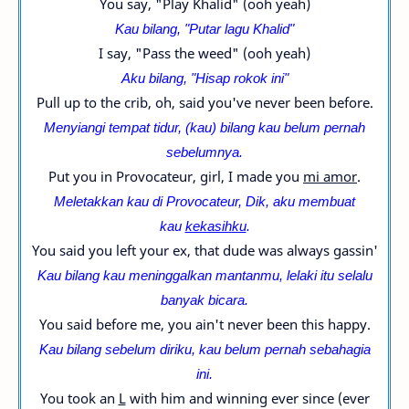
You say, "Play Khalid" (ooh yeah)
Kau bilang, "Putar lagu Khalid"
I say, "Pass the weed" (ooh yeah)
Aku bilang, "Hisap rokok ini"
Pull up to the crib, oh, said you've never been before.
Menyiangi tempat tidur, (kau) bilang kau belum pernah
sebelumnya.
Put you in Provocateur, girl, I made you
mi amor
.
Meletakkan kau di Provocateur, Dik, aku membuat
kau
kekasihku
.
You said you left your ex, that dude was always gassin'
Kau bilang kau meninggalkan mantanmu, lelaki itu selalu
banyak bicara.
You said before me, you ain't never been this happy.
Kau bilang sebelum diriku, kau belum pernah sebahagia
ini.
You took an
L
with him and winning ever since (ever