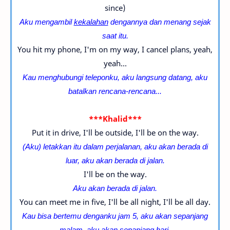
since)
Aku mengambil
kekalahan
dengannya dan menang sejak
saat itu.
You hit my phone, I'm on my way, I cancel plans, yeah,
yeah...
Kau menghubungi teleponku, aku langsung datang, aku
batalkan rencana-
rencana...
***Khalid***
Put it in drive, I'll be outside, I'll be on the way.
(Aku) letakkan itu dalam perjalanan, aku akan berada di
luar, aku akan berada di jalan.
I'll be on the way.
Aku akan berada di jalan.
You can meet me in five, I'll be all night, I'll be all day.
Kau bisa bertemu denganku jam 5, aku akan sepanjang
malam,
aku akan sepanjang hari.