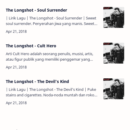
The Longshot - Soul Surrender
| Lirik Lagu | The Longshot - Soul Surrender | Sweet
soul surrender. Penyerahan jiwa yang manis. Sweet
old suicide. Bunuh diri lama yang manis. She's my
sole …
The Longshot - Cult Hero
Arti Cult Hero adalah seorang penulis, musisi, artis,
atau figur publik yang memiliki penggemar yang
relatif kecil; | Lirik Lagu | The Longshot - Cult Hero |…
The Longshot - The Devil's Kind
| Lirik Lagu | The Longshot - The Devil's Kind | Puke
stains and cigarettes. Noda-noda muntah dan rokok.
The party is in my pocket. Pesta ada di dalam sakuku.
…