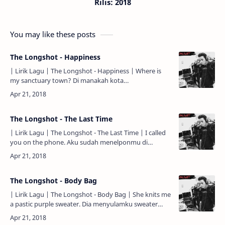
Rilis: 2018
You may like these posts
The Longshot - Happiness
| Lirik Lagu | The Longshot - Happiness | Where is
my sanctuary town? Di manakah kota
perlindunganku? My love is reaching for a higher
ground. Cintaku menjang…
The Longshot - The Last Time
| Lirik Lagu | The Longshot - The Last Time | I called
you on the phone. Aku sudah menelponmu di
telepon. But there's nobody home. Tapi tidak ada
orang di rum…
The Longshot - Body Bag
| Lirik Lagu | The Longshot - Body Bag | She knits me
a pastic purple sweater. Dia menyulamku sweater
ungu plastik. I'm staring blank into the sky, alright.
A…