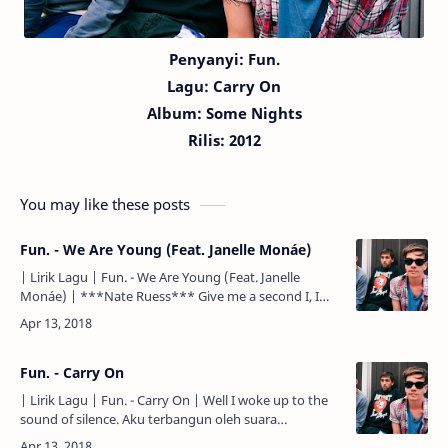
Penyanyi: Fun.
Lagu:
Carry On
Album: Some Nights
Rilis: 2012
You may like these posts
Fun. - We Are Young (Feat. Janelle Monáe)
| Lirik Lagu | Fun. - We Are Young (Feat. Janelle
Monáe) | ***Nate Ruess*** Give me a second I, I
need to get my story straight. Berikan aku waktu
sebentar, a…
Fun. - Carry On
| Lirik Lagu | Fun. - Carry On | Well I woke up to the
sound of silence. Aku terbangun oleh suara
keheningan. The cars were cutting like knives in a fist