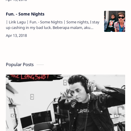
figh…
Fun. - Some Nights
| Lirik Lagu | Fun. - Some Nights | Some nights, I stay
up cashing in my bad luck. Beberapa malam, aku
terjaga, menguangkan nasib burukku. Some nights, I
call…
Popular Posts