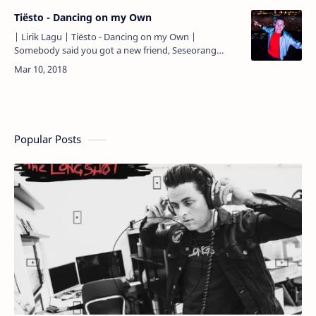
Tiësto - Dancing on my Own
| Lirik Lagu | Tiësto - Dancing on my Own |
Somebody said you got a new friend, Seseorang
mengatakan kau punya sudah teman baru, But does
she love you better than …
Popular Posts