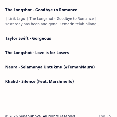
The Longshot - Goodbye to Romance
| Lirik Lagu | The Longshot - Goodbye to Romance |
Yesterday has been and gone. Kemarin telah hilang.
Tomorrow will I find the sun or will i…
Taylor Swift - Gorgeous
The Longshot - Love is for Losers
Naura - Selamanya Untukmu (#TemanNaura)
Khalid - Silence (Feat. Marshmello)
©
2026
Sepenuhnya. All rights reserved.