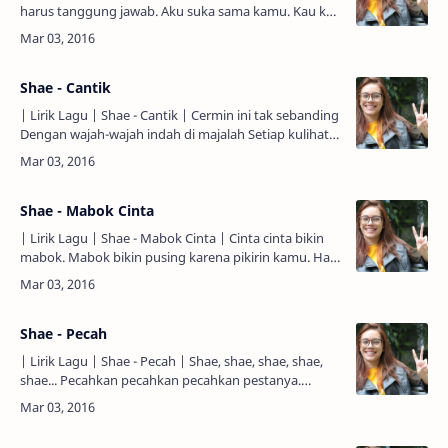
harus tanggung jawab. Aku suka sama kamu. Kau kau
kau harus tanggung jawab. Aku suka sama kamu,
kamu. Kacau…
Shae - Cantik
| Lirik Lagu | Shae - Cantik | Cermin ini tak sebanding
Dengan wajah-wajah indah di majalah Setiap kulihat
rupa yang menawan Kujadi lemah, rasa tak berdaya.
…
Shae - Mabok Cinta
| Lirik Lagu | Shae - Mabok Cinta | Cinta cinta bikin
mabok. Mabok bikin pusing karena pikirin kamu. Hati
hati jadi sakit. Sakit sakit sakit karena mencintaim…
Shae - Pecah
| Lirik Lagu | Shae - Pecah | Shae, shae, shae, shae,
shae... Pecahkan pecahkan pecahkan pestanya.
Pecahkan pecahkan pecahkan pestanya. Kita kita
akan berpes…