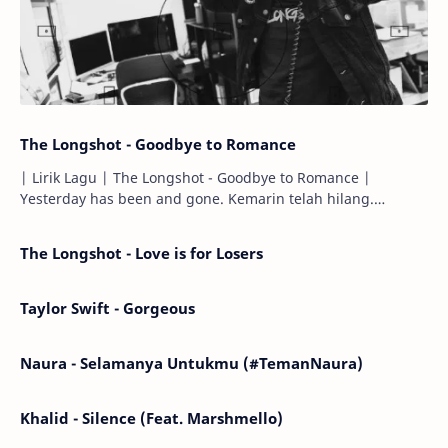
The Longshot - Goodbye to Romance
| Lirik Lagu | The Longshot - Goodbye to Romance |
Yesterday has been and gone. Kemarin telah hilang.
Tomorrow will I find the sun or will i…
The Longshot - Love is for Losers
Taylor Swift - Gorgeous
Naura - Selamanya Untukmu (#TemanNaura)
Khalid - Silence (Feat. Marshmello)