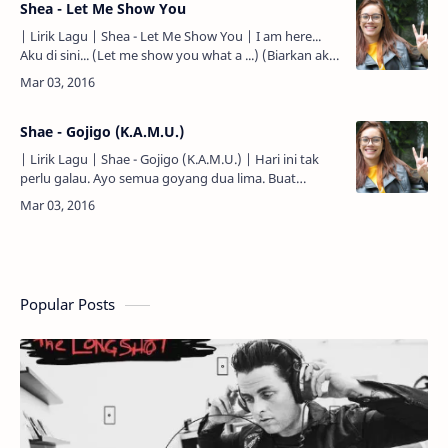
Shea - Let Me Show You
| Lirik Lagu | Shea - Let Me Show You | I am here...
Aku di sini... (Let me show you what a ...) (Biarkan aku
menunjukkan padamu apa ...) You ran a mile and …
Shae - Gojigo (K.A.M.U.)
| Lirik Lagu | Shae - Gojigo (K.A.M.U.) | Hari ini tak
perlu galau. Ayo semua goyang dua lima. Buat
goyang yang kau sukai. Hati riang semua senang.
Hari ini …
Popular Posts