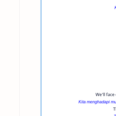
We'll face
Kita menghadapi mus
T