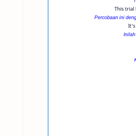
T
This trial
Percobaan ini den
It'
Inila