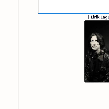
|
Lirik Lag