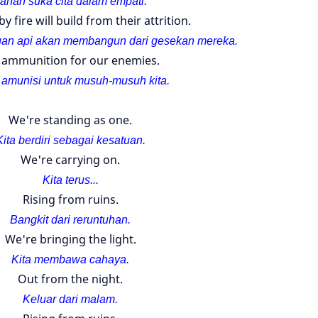
anah suka cita dalam empati.
 by fire will build from their attrition.
gan api akan membangun dari gesekan mereka.
s ammunition for our enemies.
h amunisi untuk musuh-
musuh kita.
We're standing as one.
Kita berdiri sebagai kesatuan.
We're carrying on.
Kita terus...
Rising from ruins.
Bangkit dari reruntuhan.
We're bringing the light.
Kita membawa cahaya.
Out from the night.
Keluar dari malam.