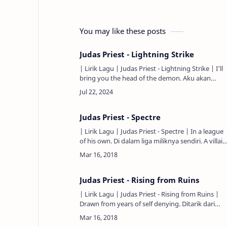
You may like these posts
Judas Priest - Lightning Strike
| Lirik Lagu | Judas Priest - Lightning Strike | I'll
bring you the head of the demon. Aku akan
membawa padamu kepala setan. I'm peeling the
skin from his face…
Judas Priest - Spectre
| Lirik Lagu | Judas Priest - Spectre | In a league
of his own. Di dalam liga miliknya sendiri. A villain
with no morals. Seorang penjahat tanpa moral.
Above …
Judas Priest - Rising from Ruins
| Lirik Lagu | Judas Priest - Rising from Ruins |
Drawn from years of self denying. Ditarik dari
tahun penyangkalan diri. Lost in chaos before
the storm. Ters…