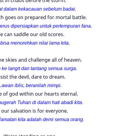
st in chaos before the storm.
at dalam kekacauan sebelum badai.
h goes on prepared for mortal battle.
terus dipersiapkan untuk pertempuran fana.
e can saddle our old scores.
 bisa menorehkan nilai lama kita.
he skies and challenge all of heaven.
h ke langit dan tantang semua surga.
sist the devil, dare to dream.
Lawan iblis, beranilah mimpi.
e of god within our hearts eternal.
gerah Tuhan di dalam hati abadi kita.
 our salvation is for everyone.
amatan kita adalah demi semua orang.