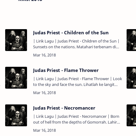
Judas Priest - Children of the Sun
| Lirik Lagu | Judas Priest - Children of the Sun |
Sunsets on the nations. Matahari terbenam di
negara-negara. Worlds in her disguise. Dunia-
dunia dalam peny…
Judas Priest - Flame Thrower
| Lirik Lagu | Judas Priest - Flame Thrower | Look
to the sky and face the sun. Lihatlah ke langit
dan hadapi matahari. You better try to race
against the gun…
Judas Priest - Necromancer
| Lirik Lagu | Judas Priest - Necromancer | Born
out of hell from the depths of Gomorrah. Lahir
dari neraka, dari kedalaman Gomora. Purging
new graves and def…