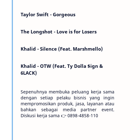
Kemarin telah hilang. Tomorrow will I find
the sun or will i…
Taylor Swift - Gorgeous
The Longshot - Love is for Losers
Khalid - Silence (Feat. Marshmello)
Khalid - OTW (Feat. Ty Dolla $ign &
6LACK)
Sepenuhnya membuka peluang kerja sama
dengan setiap pelaku bisnis yang ingin
mempromosikan produk, jasa, layanan atau
bahkan sebagai media partner event.
Diskusi kerja sama 👉 0898-4858-110