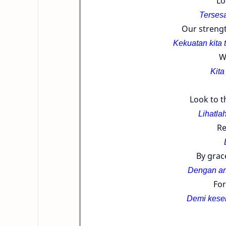
Lo
Terses
Our strengt
Kekuatan kita 
W
Kita
Look to t
Lihatla
Re
By grac
Dengan anu
For
Demi kesel