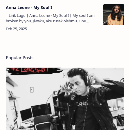
Anna Leone - My Soul I
| Lirik Lagu | Anna Leone - My Soul I | My soul I am
broken by you. Jiwaku, aku rusak olehmu. One
morning I'll wake up renewed. Satu pagi, aku akan
bangun dan …
Popular Posts