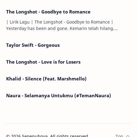
The Longshot - Goodbye to Romance
| Lirik Lagu | The Longshot - Goodbye to Romance |
Yesterday has been and gone. Kemarin telah hilang.
Tomorrow will I find the sun or will i…
Taylor Swift - Gorgeous
The Longshot - Love is for Losers
Khalid - Silence (Feat. Marshmello)
Naura - Selamanya Untukmu (#TemanNaura)
©
2026
Sepenuhnya. All rights reserved.