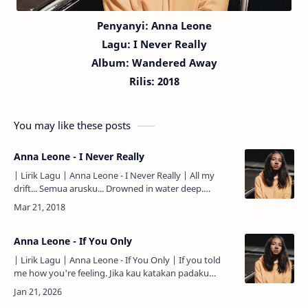
Penyanyi: Anna Leone
Lagu:
I Never Really
Album: Wandered Away
Rilis: 2018
You may like these posts
Anna Leone - I Never Really
| Lirik Lagu | Anna Leone - I Never Really | All my
drift... Semua arusku... Drowned in water deep.
Tenggelam di air yang dalam. And I never follow
down. Dan …
Anna Leone - If You Only
| Lirik Lagu | Anna Leone - If You Only | If you told
me how you're feeling. Jika kau katakan padaku
bagaimana perasaanmu. I could see the light. Aku
bisa saja…