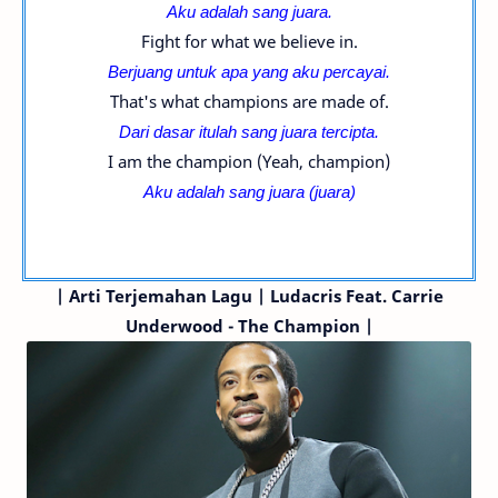
Aku adalah sang juara.
Fight for what we believe in.
Berjuang untuk apa yang aku percayai.
That's what champions are made of.
Dari dasar itulah sang juara tercipta.
I am the champion (Yeah, champion)
Aku adalah sang juara (
juara
)
|
Arti Terjemahan Lagu | Ludacris
Feat. Carrie
Underwood
- The Champion |