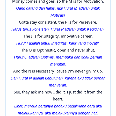
Money comes and goes, so the M is for Motivation.
Uang datang dan habis, jadi
Huruf
M adalah untuk
Motivasi.
Gotta stay consistent, the P is for Persevere.
Harus terus konsisten,
Huruf
P adalah untuk Kegigihan.
The I is for Integrity, innovative career.
Huruf
I adalah untuk Integritas, karir yang inovatif.
The O is Optimistic, open and never shut.
Huruf O adalah Optimis, membuka dan tidak pernah
menutup.
And the N is Necessary 'cause I'm never givin' up.
Dan
Huruf N adalah kebutuhan, karena aku tidak pernah
menyerah.
See, they ask me how I did it, I just did it from the
heart.
Lihat, mereka bertanya padaku bagaimana cara aku
melakukannya, aku melakukannya dengan hati.