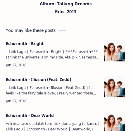
Album: Talking Dreams
Rilis: 2013
You may like these posts
Echosmith - Bright
| Lirik Lagu | Echosmith - Bright | ***Echosmith***
I think the universe is on my side. Aku pikir, semesta
ada di pihakku. Heaven and earth have finally align…
Echosmith - Illusion (Feat. Zedd)
| Lirik Lagu | Echosmith - Illusion (Feat. Zedd) | It
feels like the fairy tale is over, I really wanted these
pages to begin, Terasa seakan sebuah dongeng te…
Echosmith - Dear World
Arti dear world adalah teruntuk dunia yang terkasih. |
Lirik Lagu | Echosmith - Dear World | Dear world, I'm