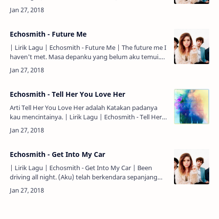
writing this song for you. Teruntuk dunia, …
Echosmith - Future Me
| Lirik Lagu | Echosmith - Future Me | The future me I
haven't met. Masa depanku yang belum aku temui.
There's some things you might regret. Ada beberapa
hal …
Echosmith - Tell Her You Love Her
Arti Tell Her You Love Her adalah Katakan padanya
kau mencintainya. | Lirik Lagu | Echosmith - Tell Her
You Love Her | Tell her a story. Katakan …
Echosmith - Get Into My Car
| Lirik Lagu | Echosmith - Get Into My Car | Been
driving all night. (Aku) telah berkendara sepanjang
malam. It's stuck in my mind. Ini terjebak di dalam
pik…