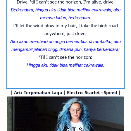
Drive, 'til I can't see the horizon, I'm alive, drive.
Berkendara, hingga aku tidak bisa melihat cakrawala, aku
merasa hidup, berkendara.
I'll let the wind blow in my hair, I take the high road
anywhere, just drive;
Aku akan membiarkan angin berhembus di rambutku, aku
mengambil jalanan tinggi dimana pun, hanya berkendara;
'Til I can't see the horizon;
Hingga aku tidak bisa melihat cakrawala;
|
Arti Terjemahan Lagu | Electric Starlet - Speed |