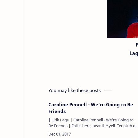
La
You may like these posts
Caroline Pennell - We're Going to Be
Friends
| Lirik Lagu | Caroline Pennell - We're Going to
Be Friends | Fall is here, hear the yell. Terjatuh di
sini, mendengar teriakan itu. Back to school, ring
the…