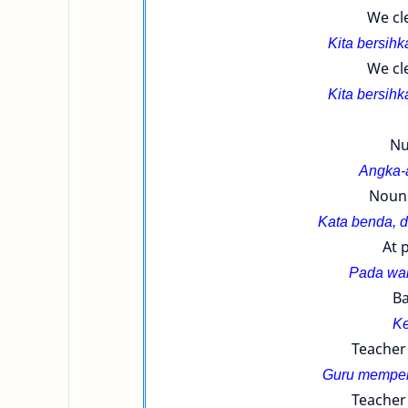
We cl
Kita bersihk
We cl
Kita bersihk
Nu
Angka-a
Nouns
Kata benda, d
At 
Pada wak
Ba
Ke
Teacher 
Guru memperh
Teacher 