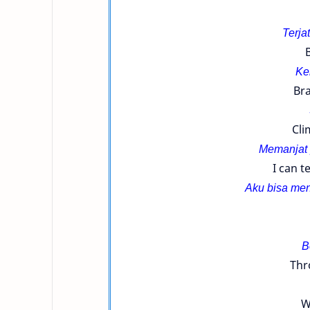
Terja
B
Ke
Bra
Cli
Memanjat 
I can t
Aku bisa men
B
Thr
W