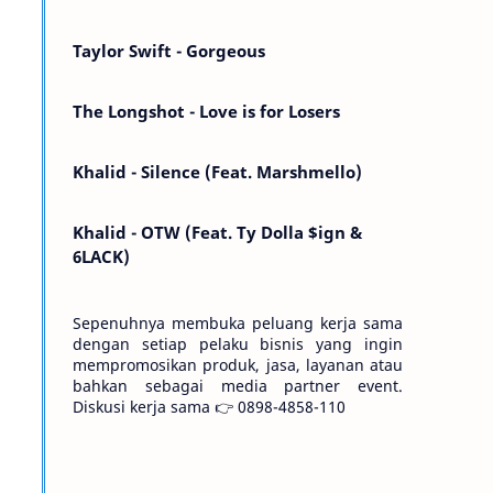
Kemarin telah hilang. Tomorrow will I find
the sun or will i…
Taylor Swift - Gorgeous
The Longshot - Love is for Losers
Khalid - Silence (Feat. Marshmello)
Khalid - OTW (Feat. Ty Dolla $ign &
6LACK)
Sepenuhnya membuka peluang kerja sama
dengan setiap pelaku bisnis yang ingin
mempromosikan produk, jasa, layanan atau
bahkan sebagai media partner event.
Diskusi kerja sama 👉 0898-4858-110