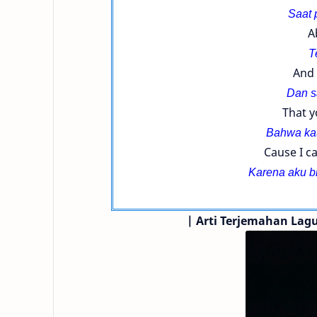
Saat 
A
T
And 
Dan s
That y
Bahwa kau
Cause I ca
Karena aku b
|
Arti Terjemahan Lagu 