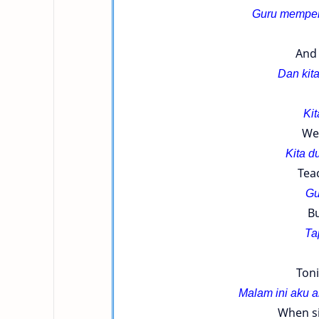
Guru memperh
And 
Dan kit
Ki
We 
Kita d
Teac
Gu
Bu
Ta
Toni
Malam ini aku a
When si