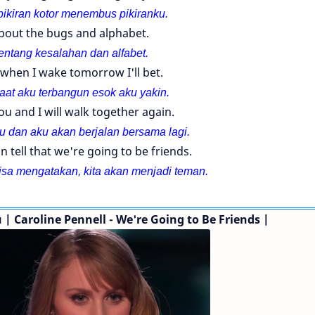
pikiran kotor menembus pikiranku.
bout the bugs and alphabet.
entang kesalahan dan alfabet.
when I wake tomorrow I'll bet.
aat aku terbangun esok aku yakin.
ou and I will walk together again.
 dan aku akan berjalan bersama lagi.
n tell that we're going to be friends.
isa mengatakan, kita akan menjadi teman.
| Caroline Pennell - We're Going to Be Friends |