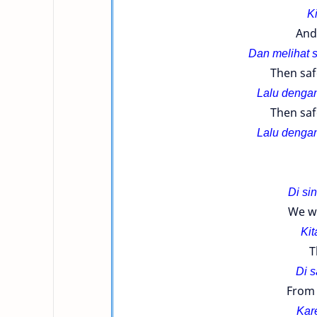
Ki
And
Dan melihat 
Then saf
Lalu dengan
Then saf
Lalu dengan
Di sin
We wa
Kit
T
Di s
From 
Kar