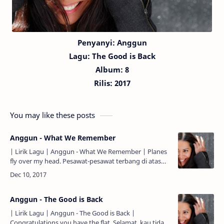
Penyanyi: Anggun
Lagu:
The Good is Back
Album: 8
Rilis: 2017
You may like these posts
Anggun - What We Remember
| Lirik Lagu | Anggun - What We Remember | Planes
fly over my head. Pesawat-pesawat terbang di atas
kepalaku. Drawing lines in the sky. Menggambar
garis-gari…
Anggun - The Good is Back
| Lirik Lagu | Anggun - The Good is Back |
Congratulations you have the flat. Selamat, kau tidak