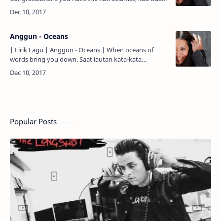
berubah. You keep the car I keep the cat. Kau
menjaga mobil,…
Anggun - Oceans
| Lirik Lagu | Anggun - Oceans | When oceans of
words bring you down. Saat lautan kata-kata
membuatmu kecewa. Waves of hate try to make you
drown. Ombak-omba…
Popular Posts