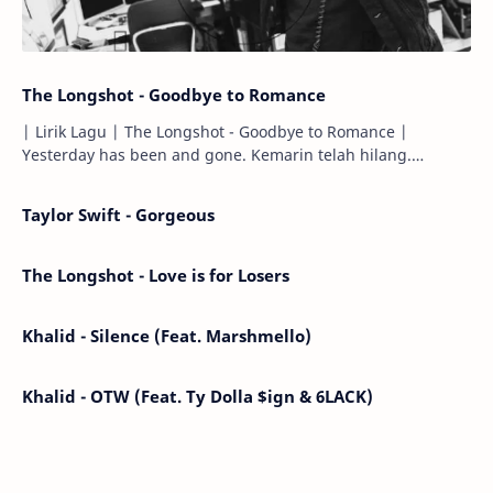
The Longshot - Goodbye to Romance
| Lirik Lagu | The Longshot - Goodbye to Romance |
Yesterday has been and gone. Kemarin telah hilang.
Tomorrow will I find the sun or will i…
Taylor Swift - Gorgeous
The Longshot - Love is for Losers
Khalid - Silence (Feat. Marshmello)
Khalid - OTW (Feat. Ty Dolla $ign & 6LACK)