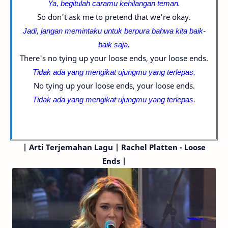
Ya, begitulah caramu kehilangan teman.
So don't ask me to pretend that we're okay.
Jadi, jangan memintaku untuk berpura bahwa kita baik-
baik saja.
There's no tying up your loose ends, your loose ends.
Tidak ada yang mengikat ujungmu yang terlepas.
No tying up your loose ends, your loose ends.
Tidak ada yang mengikat ujungmu yang terlepas.
|
Arti Terjemahan Lagu | Rachel Platten - Loose
Ends |