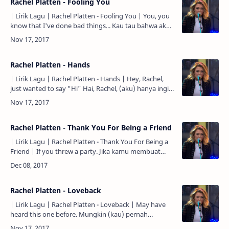
Rachel Platten - Fooling You
| Lirik Lagu | Rachel Platten - Fooling You | You, you
know that I've done bad things... Kau tau bahwa aku
telah melakukan hal-hal yang buruk... In my didn'…
Rachel Platten - Hands
| Lirik Lagu | Rachel Platten - Hands | Hey, Rachel,
just wanted to say "Hi" Hai, Rachel, (aku) hanya ingin
mengatakan "Hai". And I hope everything's going
w…
Rachel Platten - Thank You For Being a Friend
| Lirik Lagu | Rachel Platten - Thank You For Being a
Friend | If you threw a party. Jika kamu membuat
sebuah pesta. And invited everyone you knew. Dan
mengu…
Rachel Platten - Loveback
| Lirik Lagu | Rachel Platten - Loveback | May have
heard this one before. Mungkin (kau) pernah
mendengar ini sekali sebelumnya. Two people fall in