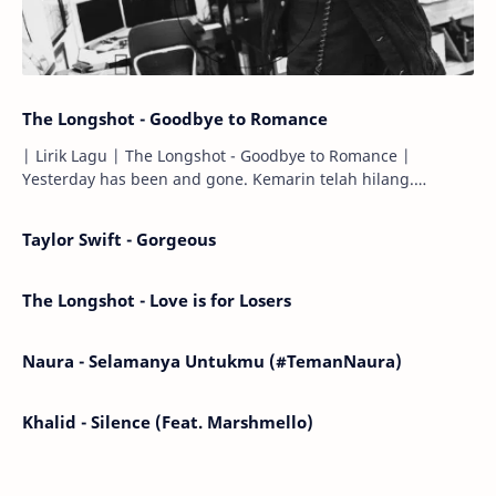
The Longshot - Goodbye to Romance
| Lirik Lagu | The Longshot - Goodbye to Romance |
Yesterday has been and gone. Kemarin telah hilang.
Tomorrow will I find the sun or will i…
Taylor Swift - Gorgeous
The Longshot - Love is for Losers
Naura - Selamanya Untukmu (#TemanNaura)
Khalid - Silence (Feat. Marshmello)