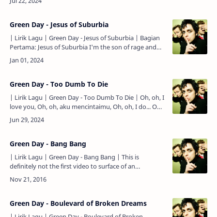
the ne…
Green Day - Jesus of Suburbia
| Lirik Lagu | Green Day - Jesus of Suburbia | Bagian
Pertama: Jesus of Suburbia I'm the son of rage and
love. Aku adalah anak dari amarah dan cinta. The Jes…
Green Day - Too Dumb To Die
| Lirik Lagu | Green Day - Too Dumb To Die | Oh, oh, I
love you, Oh, oh, aku mencintaimu, Oh, oh, I do... Oh,
oh, aku memang mencintaimu... I got a sentimental
il…
Green Day - Bang Bang
| Lirik Lagu | Green Day - Bang Bang | This is
definitely not the first video to surface of an
execution. The blue stash of men, they claimed
responsibility…
Green Day - Boulevard of Broken Dreams
| Lirik Lagu | Green Day - Boulevard of Broken