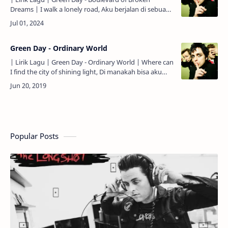
Dreams | I walk a lonely road, Aku berjalan di sebuah
jalan yang sepi, The only one that I have ever known.
Satu-sat…
Green Day - Ordinary World
| Lirik Lagu | Green Day - Ordinary World | Where can
I find the city of shining light, Di manakah bisa aku
menemukan sebuah kota yang bersinar terang, In an
ordi…
Popular Posts