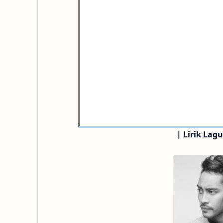
|
Lirik Lag