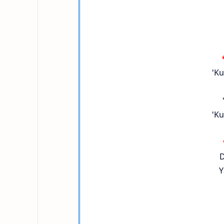
'K
'Ku
D
Y