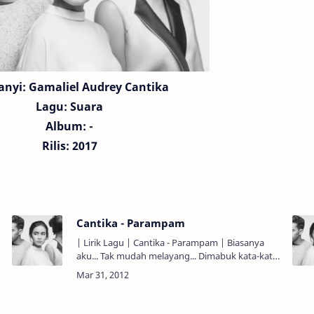
anyi: Gamaliel Audrey Cantika
Lagu:
Suara
Album: -
Rilis: 2017
Cantika - Parampam
| Lirik Lagu | Cantika - Parampam | Biasanya
aku... Tak mudah melayang... Dimabuk kata-kata
cinta... Hanya bila kau... Yang ucapkannya...
Sekejap kuterbang...…