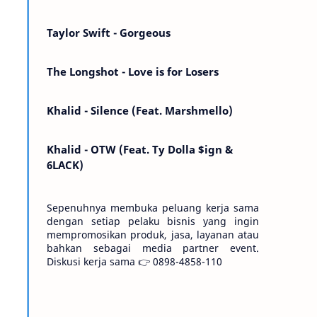
Kemarin telah hilang. Tomorrow will I find
the sun or will i…
Taylor Swift - Gorgeous
The Longshot - Love is for Losers
Khalid - Silence (Feat. Marshmello)
Khalid - OTW (Feat. Ty Dolla $ign &
6LACK)
Sepenuhnya membuka peluang kerja sama
dengan setiap pelaku bisnis yang ingin
mempromosikan produk, jasa, layanan atau
bahkan sebagai media partner event.
Diskusi kerja sama 👉 0898-4858-110