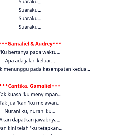
Suaraku...
Suaraku...
Suaraku...
Suaraku...
***Gamaliel & Audrey***
'Ku bertanya pada waktu...
Apa ada jalan keluar...
uk menunggu pada kesempatan kedua...
***Cantika, Gamaliel***
Tak kuasa 'ku menyimpan...
Tak jua 'kan 'ku melawan...
Nurani ku, nurani ku...
Akan dapatkan jawabnya...
an kini telah 'ku tetapkan...