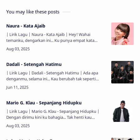
You may like these posts
Naura - Kata Ajaib
| Lirik Lagu | Naura - Kata Ajaib | Hey! Wahai
temanku, dengarkan ini... Ku punya empat kata
ajaib... Yang selalu bisa engkau gunakan... Setiap
waktu, setiap saat..…
Dadali - Setengah Hatimu
| Lirik Lagu | Dadali - Setengah Hatimu | Ada apa
denganmu, selama ini... Kau berubah tak seperti
biasanya... Seringkali kau buat, aku menangis... Kau
tak…
Mario G. Klau - Sepanjang Hidupku
| Lirik Lagu | Mario G. Klau - Sepanjang Hidupku |
Dengan dirimu kini ku bahagia... Tak henti kau
berbagi canda tawa... Hilangkan gairah lelah hariku...
Hadirm…