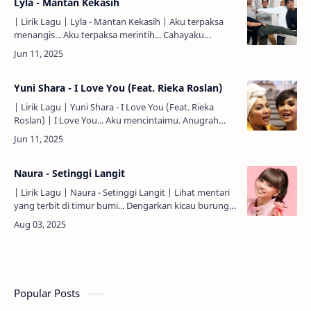
Lyla - Mantan Kekasih
| Lirik Lagu | Lyla - Mantan Kekasih | Aku terpaksa
menangis... Aku terpaksa merintih... Cahayaku
semakin redup... Memilukan... Kau masih bisa
kulihat...…
Yuni Shara - I Love You (Feat. Rieka Roslan)
| Lirik Lagu | Yuni Shara - I Love You (Feat. Rieka
Roslan) | I Love You... Aku mencintaimu. Anugrah
pabila kupunya usia... Anugrah pabila kupunya
bahagi…
Naura - Setinggi Langit
| Lirik Lagu | Naura - Setinggi Langit | Lihat mentari
yang terbit di timur bumi... Dengarkan kicau burung
merdu yang bernyanyi... Tersenyumlah dan ucapkan
sem…
Popular Posts