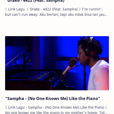
"Drake - 4422 (Feat. Sampha)"
| Lirik Lagu | Drake - 4422 (Feat. Sampha) | I'm runnin',
but can't run away. Aku berlari, tapi aku tidak bisa lari jauh.
You s…
"Sampha - (No One Knows Me) Like the Piano"
| Lirik Lagu - Sampha - (No One Knows Me) Like the Piano |
No one knows me like the piano in my mother's home. Tidak