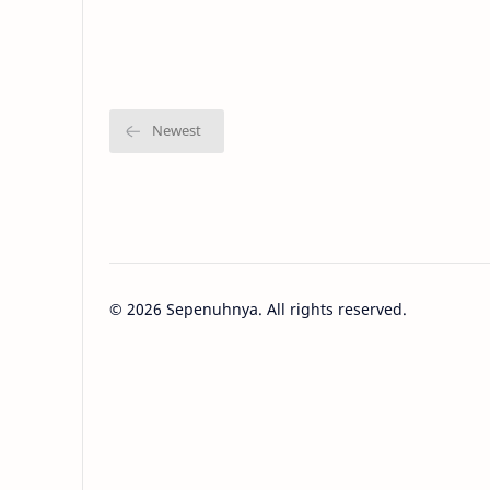
bersamamu... Ku ingin tetap
memang be
menggenggam tanganmu... Tapi ku tau
meski
kita …
©
2026
Sepenuhnya. All rights reserved.