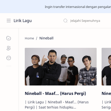
Ingin transfer internasional dengan pengal
Lirik Lagu
Nineball
Nineball - Maaf... (Harus Pergi)
Nine
| Lirik Lagu | Nineball - Maaf... (Harus
| Lir
Pergi) | Saat terhias hidupku
Serigala | Mungkin kau