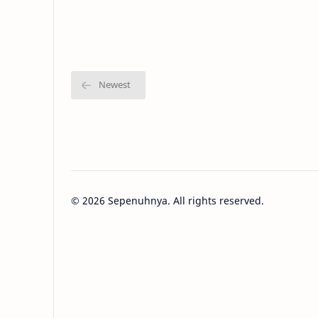
mataku. And start to think. Dan mulai
berpikir. "How l…
©
2026
Sepenuhnya. All rights reserved.