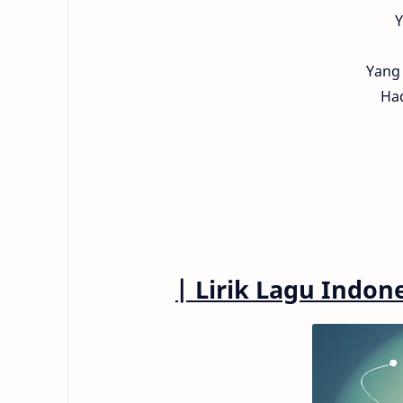
Y
Yang 
Had
|
Lirik Lagu Indon