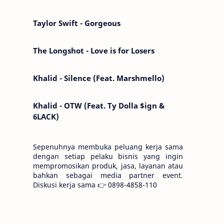
Kemarin telah hilang. Tomorrow will I find
the sun or will i…
Taylor Swift - Gorgeous
The Longshot - Love is for Losers
Khalid - Silence (Feat. Marshmello)
Khalid - OTW (Feat. Ty Dolla $ign &
6LACK)
Sepenuhnya membuka peluang kerja sama
dengan setiap pelaku bisnis yang ingin
mempromosikan produk, jasa, layanan atau
bahkan sebagai media partner event.
Diskusi kerja sama 👉 0898-4858-110