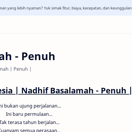
aman yang lebih nyaman? Yuk simak fitur, biaya, kecepatan, dan keunggula
ah - Penuh
amah | Penuh |
esia | Nadhif Basalamah - Penuh 
ni bukan ujung perjalanan...
Ini baru permulaan...
Tak terasa tahun berjalan...
Kuanyam semua perasaan...