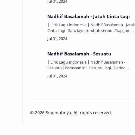
semua perasaan...Bahagia secukupnya, s…
Nadhif Basalamah - Jatuh Cinta Lagi
| Lirik Lagu Indonesia | Nadhif Basalamah - Jatu
Cinta Lagi |Satu layu tumbuh seribu...Tiap jumpa
tak terasa...'Ku mau dirimu tahu...Aku mau kamu
tahu...Hampir aku mati rasa.…
Nadhif Basalamah - Sesuatu
| Lirik Lagu Indonesia | Nadhif Basalamah -
Sesuatu |Perasaan ini...Sesuatu lagi...Dering
telfonku...Tak berbunyi senyap sunyi...Perasaan
ini...Sesuatu lagi...Lepaskanmu...Tak…
©
2026
Sepenuhnya. All rights reserved.