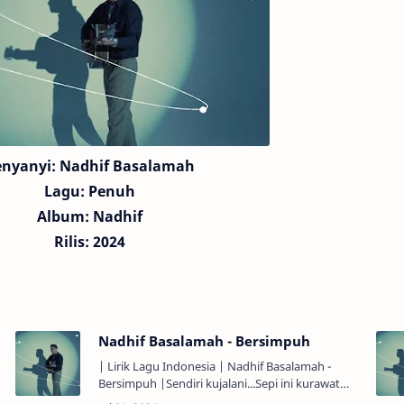
enyanyi: Nadhif Basalamah
Lagu: Penuh
Album: Nadhif
Rilis: 2024
Nadhif Basalamah - Bersimpuh
| Lirik Lagu Indonesia | Nadhif Basalamah -
Bersimpuh |Sendiri kujalani...Sepi ini kurawat
sendiri...Dan sendiri...Keadaan yang