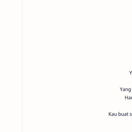
Y
Yang 
Had
Kau buat s