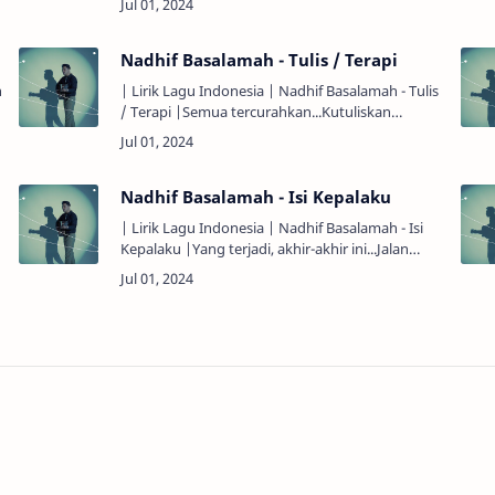
memaksaku...'Tuk tertunduk padamu...Tak
mungkin…
Nadhif Basalamah - Tulis / Terapi
h
| Lirik Lagu Indonesia | Nadhif Basalamah - Tulis
/ Terapi |Semua tercurahkan...Kutuliskan
berharap solusi...Dari segala masalah,
delusi...Semua ini soal cara...Cara menanggap…
Nadhif Basalamah - Isi Kepalaku
| Lirik Lagu Indonesia | Nadhif Basalamah - Isi
Kepalaku |Yang terjadi, akhir-akhir ini...Jalan
yang berliku lari...Kuharap kutemukan
diri...Dekapnya kukenang...Senyum manis d…