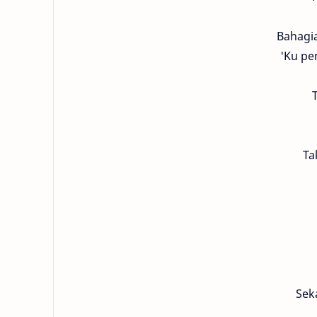
Bahagia
'Ku pe
T
Ta
Sek