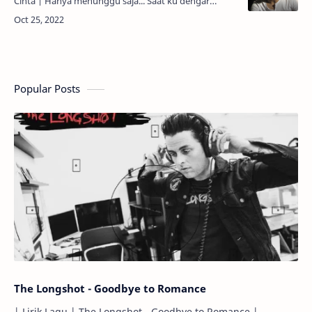
Cinta | Hanya menunggu saja... Saat ku dengar
bisikan kalbu... Hanya diriku mengakui... Ku takkan
pernah bisa... H…
Popular Posts
The Longshot - Goodbye to Romance
| Lirik Lagu | The Longshot - Goodbye to Romance |