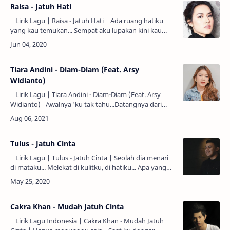
Raisa - Jatuh Hati
| Lirik Lagu | Raisa - Jatuh Hati | Ada ruang hatiku
yang kau temukan... Sempat aku lupakan kini kau
sentuh... Aku bukan jatuh cinta namun aku jatuh
hati... 'Ku te…
Tiara Andini - Diam-Diam (Feat. Arsy
Widianto)
| Lirik Lagu | Tiara Andini - Diam-Diam (Feat. Arsy
Widianto) |Awalnya 'ku tak tahu...Datangnya dari
mana...Kau sapa dan sebut namaku...Firasatku
berbeda...Sejak aku…
Tulus - Jatuh Cinta
| Lirik Lagu | Tulus - Jatuh Cinta | Seolah dia menari
di mataku... Melekat di kulitku, di hatiku... Apa yang
kini harus kulakukan... Wajahnya selalu ada di pikir…
Cakra Khan - Mudah Jatuh Cinta
| Lirik Lagu Indonesia | Cakra Khan - Mudah Jatuh