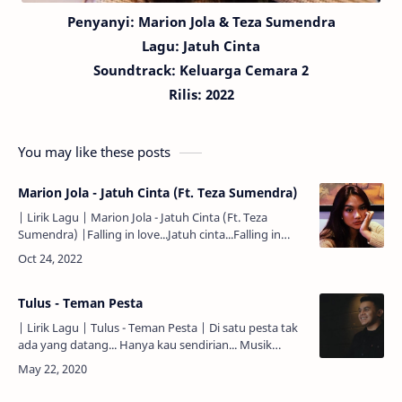
Penyanyi: Marion Jola & Teza Sumendra
Lagu:
Jatuh Cinta
Soundtrack: Keluarga Cemara 2
Rilis: 2022
You may like these posts
Marion Jola - Jatuh Cinta (Ft. Teza Sumendra)
| Lirik Lagu | Marion Jola - Jatuh Cinta (Ft. Teza
Sumendra) |Falling in love...Jatuh cinta...Falling in
love...Jatuh cinta...Jatuh...Falling in love...Jatuh
cinta...Fall…
Tulus - Teman Pesta
| Lirik Lagu | Tulus - Teman Pesta | Di satu pesta tak
ada yang datang... Hanya kau sendirian... Musik
menghentak kamu kesepian... Dan tak ada yang
datang... ... …