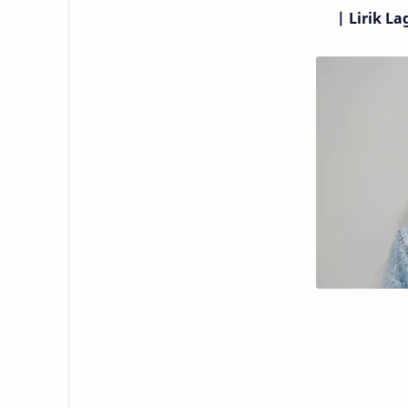
|
Lirik La