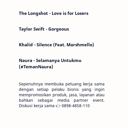
Kemarin telah hilang. Tomorrow will I find
the sun or will i…
The Longshot - Love is for Losers
Taylor Swift - Gorgeous
Khalid - Silence (Feat. Marshmello)
Naura - Selamanya Untukmu
(#TemanNaura)
Sepenuhnya membuka peluang kerja sama
dengan setiap pelaku bisnis yang ingin
mempromosikan produk, jasa, layanan atau
bahkan sebagai media partner event.
Diskusi kerja sama 👉 0898-4858-110