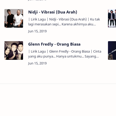
pernah mengerti... Dan dahulu…
Nidji - Vibrasi (Dua Arah)
| Lirik Lagu | Nidji - Vibrasi (Dua Arah) | Ku tak
lagi merasakan sepi... Karena akhirnya aku
mengerti... Cahayamu yang tak pernah pergi...
Dari kehidupan hambamu …
Glenn Fredly - Orang Biasa
| Lirik Lagu | Glenn Fredly - Orang Biasa | Cinta
a
yang aku punya... Hanya untukmu... Sayang
selalu ku simpan... Hanya untukmu... Rindu yang
slalu kubawa... Hanya u…