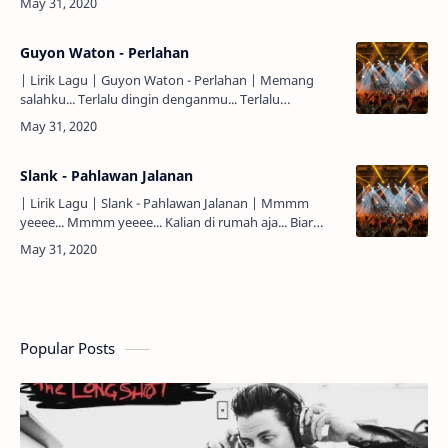
T'…
Guyon Waton - Perlahan
| Lirik Lagu | Guyon Waton - Perlahan | Memang
salahku... Terlalu dingin denganmu... Terlalu
mendiamkanmu... Kau yang selalu
memperhatikanku... Dan sebenarnya aku …
Slank - Pahlawan Jalanan
| Lirik Lagu | Slank - Pahlawan Jalanan | Mmmm
yeeee... Mmmm yeeee... Kalian di rumah aja... Biar
kami yang mencari jalan... Hidup pantang menyerah...
Kerja keras …
Popular Posts