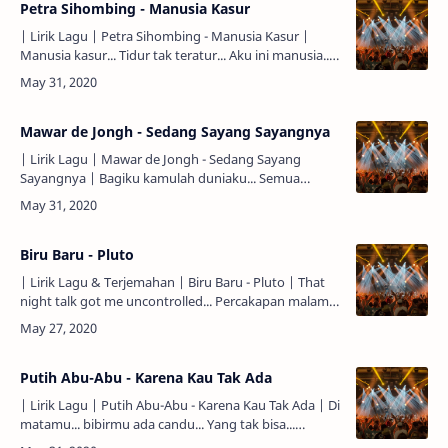
Petra Sihombing - Manusia Kasur
| Lirik Lagu | Petra Sihombing - Manusia Kasur |
Manusia kasur... Tidur tak teratur... Aku ini manusia...
Manusia kasur... Sulitnya berdiri... Dunia sendiri... Id…
Mawar de Jongh - Sedang Sayang Sayangnya
| Lirik Lagu | Mawar de Jongh - Sedang Sayang
Sayangnya | Bagiku kamulah duniaku... Semua
kuberikan hanya untukmu... Aku menyayangimu...
Apa kau tak sayang aku? K…
Biru Baru - Pluto
| Lirik Lagu & Terjemahan | Biru Baru - Pluto | That
night talk got me uncontrolled... Percakapan malam
itu membuatku tidak terkendali... Amazed by a
perfectio…
Putih Abu-Abu - Karena Kau Tak Ada
| Lirik Lagu | Putih Abu-Abu - Karena Kau Tak Ada | Di
matamu... bibirmu ada candu... Yang tak bisa...
kulepas... Selalu kuinginkan dirimu... Meskipun jarak...