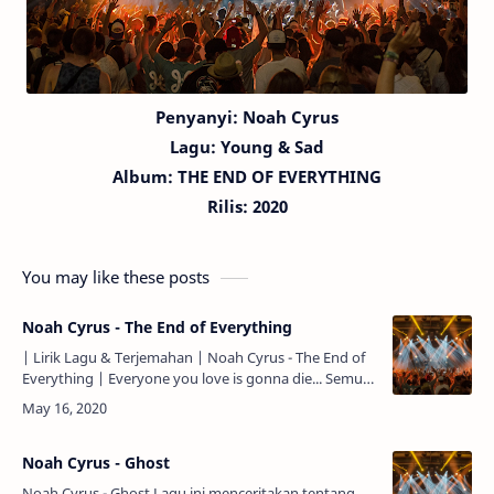
Penyanyi: Noah Cyrus
Lagu:
Young & Sad
Album: THE END OF EVERYTHING
Rilis: 2020
You may like these posts
Noah Cyrus - The End of Everything
| Lirik Lagu & Terjemahan | Noah Cyrus - The End of
Everything | Everyone you love is gonna die... Semua
orang yang kamu cintai akan mati... But, darlin', so i…
Noah Cyrus - Ghost
Noah Cyrus - Ghost Lagu ini menceritakan tentang