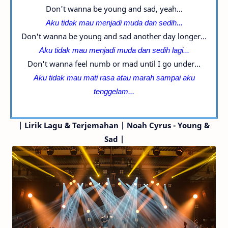
Don't wanna be young and sad, yeah...
Aku tidak mau menjadi muda dan sedih...
Don't wanna be young and sad another day longer...
Aku tidak mau menjadi muda dan sedih lagi...
Don't wanna feel numb or mad until I go under...
Aku tidak mau mati rasa atau marah sampai aku
tenggelam...
|
Lirik Lagu & Terjemahan
| Noah Cyrus - Young &
Sad |