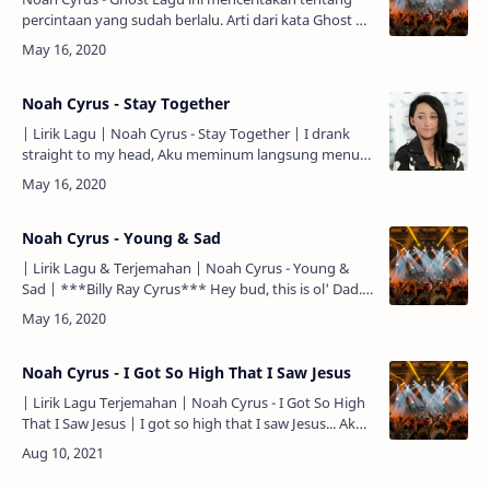
percintaan yang sudah berlalu. Arti dari kata Ghost di
dalam lirik lagu ini bukanlah hantu, melainkan
bayangan…
Noah Cyrus - Stay Together
| Lirik Lagu | Noah Cyrus - Stay Together | I drank
straight to my head, Aku meminum langsung menuju
kepalaku, I went outside to smoke a cigarette, Aku
pergi …
Noah Cyrus - Young & Sad
| Lirik Lagu & Terjemahan | Noah Cyrus - Young &
Sad | ***Billy Ray Cyrus*** Hey bud, this is ol' Dad...
Hai, Nak, ini seorang Ayah yang sudah tua... Just …
Noah Cyrus - I Got So High That I Saw Jesus
| Lirik Lagu Terjemahan | Noah Cyrus - I Got So High
That I Saw Jesus | I got so high that I saw Jesus... Aku
sangat mabuk, sampai-sampai aku melihat Yesus... He
sa…