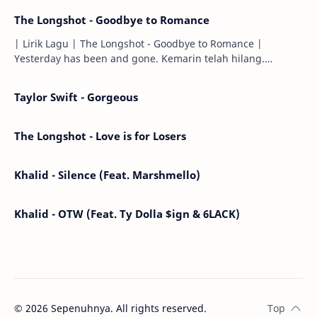
The Longshot - Goodbye to Romance
| Lirik Lagu | The Longshot - Goodbye to Romance |
Yesterday has been and gone. Kemarin telah hilang.
Tomorrow will I find the sun or will i…
Taylor Swift - Gorgeous
The Longshot - Love is for Losers
Khalid - Silence (Feat. Marshmello)
Khalid - OTW (Feat. Ty Dolla $ign & 6LACK)
©
2026
Sepenuhnya. All rights reserved.