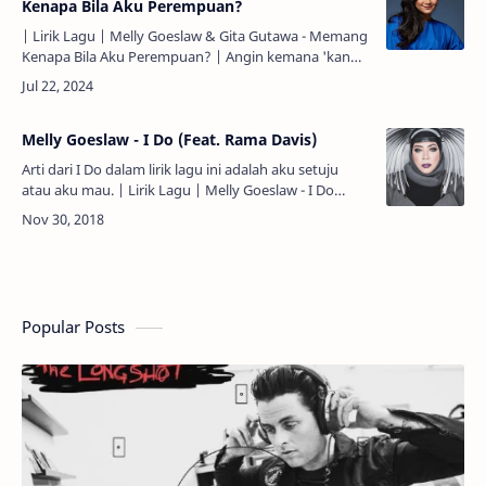
Kenapa Bila Aku Perempuan?
| Lirik Lagu | Melly Goeslaw & Gita Gutawa - Memang
Kenapa Bila Aku Perempuan? | Angin kemana 'kan
mengarah, Membangun jiwa yang haus cerita.
Keinginan mengetahui …
Melly Goeslaw - I Do (Feat. Rama Davis)
Arti dari I Do dalam lirik lagu ini adalah aku setuju
atau aku mau. | Lirik Lagu | Melly Goeslaw - I Do
(Feat. Rama Davis) | Berapa milyar menit berlalu...
Mu…
Popular Posts