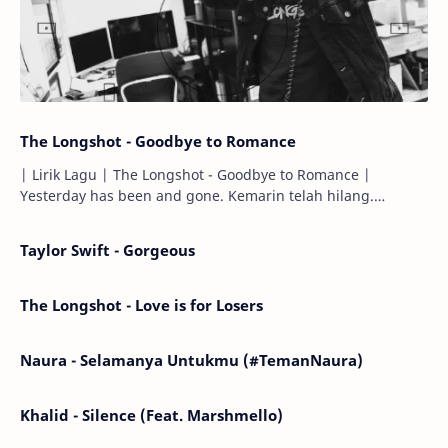
The Longshot - Goodbye to Romance
| Lirik Lagu | The Longshot - Goodbye to Romance |
Yesterday has been and gone. Kemarin telah hilang.
Tomorrow will I find the sun or will i…
Taylor Swift - Gorgeous
The Longshot - Love is for Losers
Naura - Selamanya Untukmu (#TemanNaura)
Khalid - Silence (Feat. Marshmello)