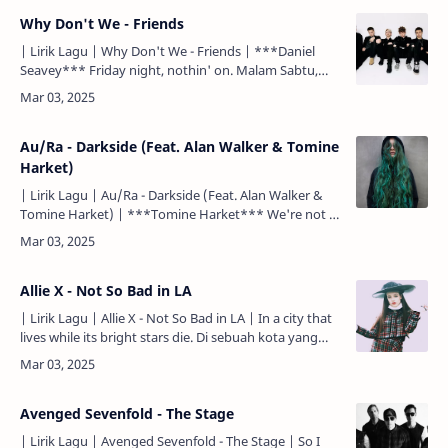
Why Don't We - Friends
| Lirik Lagu | Why Don't We - Friends | ***Daniel
Seavey*** Friday night, nothin' on. Malam Sabtu,
tidak terjadi apa-apa. And now I got all of my friends
tryna …
Au/Ra - Darkside (Feat. Alan Walker & Tomine
Harket)
| Lirik Lagu | Au/Ra - Darkside (Feat. Alan Walker &
Tomine Harket) | ***Tomine Harket*** We're not in
love. Kita tidak jatuh cinta. We share no stories. K…
Allie X - Not So Bad in LA
| Lirik Lagu | Allie X - Not So Bad in LA | In a city that
lives while its bright stars die. Di sebuah kota yang
hidup, sementara itu membuat bintang terang mat…
Avenged Sevenfold - The Stage
| Lirik Lagu | Avenged Sevenfold - The Stage | So I