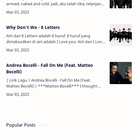
arrived, naked and cold. Jadi, aku telah tiba, telanjang
dan kedinginan. A welcomed change from the
abeyanc…
Why Don't We - 8 Letters
Arti dari 8 Letters adalah 8 huruf. 8 huruf yang
dimaksudkan di sini adalah I Love you. Arti dari I Love
you adalah Aku cinta kamu. | Lirik Lagu | Why Don't
We - 8 Let…
Andrea Bocelli - Fall On Me (Feat. Matteo
Bocelli)
| Lirik Lagu | Andrea Bocelli - Fall On Me (Feat.
Matteo Bocelli) | ***Matteo Bocelli*** I thought
sooner or later. Aku pikir cepat atau lambat. The lights
up a…
Popular Posts