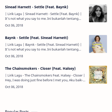
Sinead Harnett - Settle (Feat. Baynk)
| Lirik Lagu | Sinead Harnett - Settle (Feat. Baynk) |
It's not what you say to me. Ini bukanlah tentang
'apa yang kau katakan padaku'. No, it's just the way
t…
Baynk - Settle (Feat. Sinead Harnett)
| Lirik Lagu | Baynk - Settle (Feat. Sinead Harnett) |
It's not what you say to me. Ini bukanlah tentang
'apa yang kau katakan padaku'. No, it's just the way
t…
The Chainsmokers - Closer (Feat. Halsey)
| Lirik Lagu - The Chainsmokers Feat. Halsey - Closer |
Hey, I was doing just fine before I met you, Aku baik-
baik saja sebelum aku bertemu denganmu, I …
Popular Posts