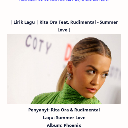
|
Lirik Lagu | Rita Ora
Feat. Rudimental
- Summer
Love |
Penyanyi:
Rita Ora
& Rudimental
Lagu:
Summer Love
Album: Phoenix