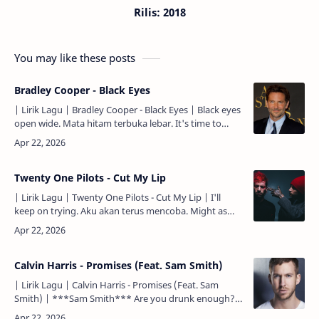
Rilis: 2018
You may like these posts
Bradley Cooper - Black Eyes
| Lirik Lagu | Bradley Cooper - Black Eyes | Black eyes
open wide. Mata hitam terbuka lebar. It's time to
testify. Inilah waktunya untuk memberi kesaksian.
The…
Twenty One Pilots - Cut My Lip
| Lirik Lagu | Twenty One Pilots - Cut My Lip | I'll
keep on trying. Aku akan terus mencoba. Might as
well. Selain itu. If you decide. Apakah kau
memutuskan. A…
Calvin Harris - Promises (Feat. Sam Smith)
| Lirik Lagu | Calvin Harris - Promises (Feat. Sam
Smith) | ***Sam Smith*** Are you drunk enough?
Apa kau cukup mabuk? Not to judge what I'm doin'