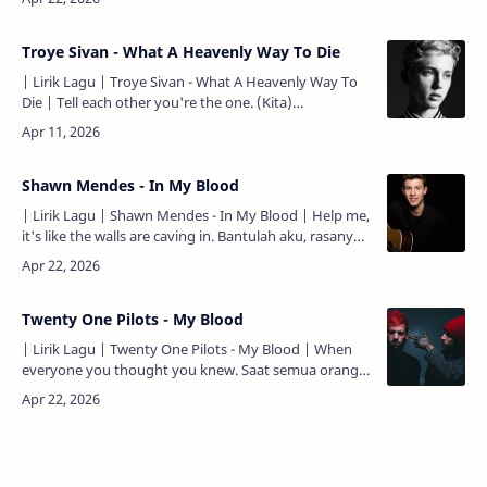
Bukan untuk …
Troye Sivan - What A Heavenly Way To Die
| Lirik Lagu | Troye Sivan - What A Heavenly Way To
Die | Tell each other you're the one. (Kita)
mengatakan pada satu sama lain "kau adalah satu-
satunya". While…
Shawn Mendes - In My Blood
| Lirik Lagu | Shawn Mendes - In My Blood | Help me,
it's like the walls are caving in. Bantulah aku, rasanya
seakan dinding-dinding ambruk. Sometimes I feel l…
Twenty One Pilots - My Blood
| Lirik Lagu | Twenty One Pilots - My Blood | When
everyone you thought you knew. Saat semua orang
yang kau pikir kau kenal. Deserts your fight, I'll go w…