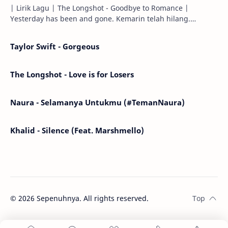
| Lirik Lagu | The Longshot - Goodbye to Romance |
Yesterday has been and gone. Kemarin telah hilang.
Tomorrow will I find the sun or will i…
Taylor Swift - Gorgeous
The Longshot - Love is for Losers
Naura - Selamanya Untukmu (#TemanNaura)
Khalid - Silence (Feat. Marshmello)
©
2026
Sepenuhnya. All rights reserved.