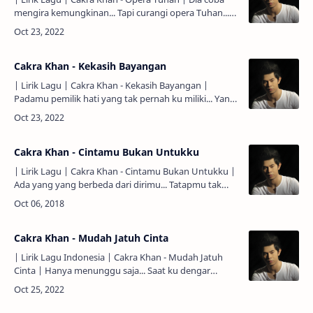
mengira kemungkinan... Tapi curangi opera Tuhan...
Dia kian terdiam... Dan mengira berpangku pada
keadaan... …
Cakra Khan - Kekasih Bayangan
| Lirik Lagu | Cakra Khan - Kekasih Bayangan |
Padamu pemilik hati yang tak pernah ku miliki... Yang
hadir sebagai bagian dari kisah hidupku... Engkau aku
cinta …
Cakra Khan - Cintamu Bukan Untukku
| Lirik Lagu | Cakra Khan - Cintamu Bukan Untukku |
Ada yang yang berbeda dari dirimu... Tatapmu tak
sehangat dulu... Kau makin menjauh tanpa ku sadari...
Bahw…
Cakra Khan - Mudah Jatuh Cinta
| Lirik Lagu Indonesia | Cakra Khan - Mudah Jatuh
Cinta | Hanya menunggu saja... Saat ku dengar
bisikan kalbu... Hanya diriku mengakui... Ku takkan
pernah bisa... H…