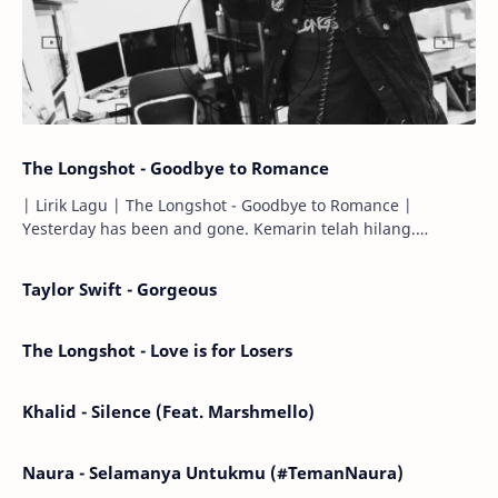
The Longshot - Goodbye to Romance
| Lirik Lagu | The Longshot - Goodbye to Romance |
Yesterday has been and gone. Kemarin telah hilang.
Tomorrow will I find the sun or will i…
Taylor Swift - Gorgeous
The Longshot - Love is for Losers
Khalid - Silence (Feat. Marshmello)
Naura - Selamanya Untukmu (#TemanNaura)