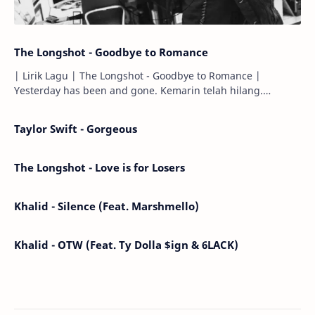
The Longshot - Goodbye to Romance
| Lirik Lagu | The Longshot - Goodbye to Romance |
Yesterday has been and gone. Kemarin telah hilang.
Tomorrow will I find the sun or will i…
Taylor Swift - Gorgeous
The Longshot - Love is for Losers
Khalid - Silence (Feat. Marshmello)
Khalid - OTW (Feat. Ty Dolla $ign & 6LACK)