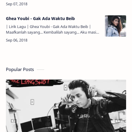
sendiri... Pencipta pertemukan kita lagi... Amarah ada,
telah…
Ghea Youbi - Gak Ada Waktu Beib
| Lirik Lagu | Ghea Youbi - Gak Ada Waktu Beib |
Maafkanlah sayang... Kembalilah sayang... Aku masih
cinta kepadamu... Aku lagi bete beib... Aku lagi sensi..
…
Popular Posts