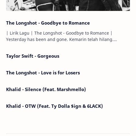
The Longshot - Goodbye to Romance
| Lirik Lagu | The Longshot - Goodbye to Romance |
Yesterday has been and gone. Kemarin telah hilang.
Tomorrow will I find the sun or will i…
Taylor Swift - Gorgeous
The Longshot - Love is for Losers
Khalid - Silence (Feat. Marshmello)
Khalid - OTW (Feat. Ty Dolla $ign & 6LACK)