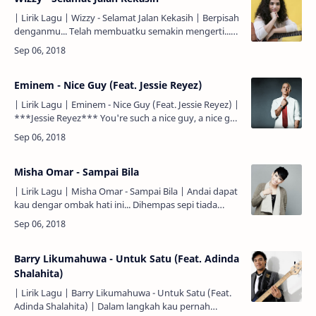
| Lirik Lagu | Wizzy - Selamat Jalan Kekasih | Berpisah
denganmu... Telah membuatku semakin mengerti...
Betapa indah saat bersama... Yang masih selalu 'ku
ken…
Eminem - Nice Guy (Feat. Jessie Reyez)
| Lirik Lagu | Eminem - Nice Guy (Feat. Jessie Reyez) |
***Jessie Reyez*** You're such a nice guy, a nice guy
You're faithful, you don't lie After the club, yo…
Misha Omar - Sampai Bila
| Lirik Lagu | Misha Omar - Sampai Bila | Andai dapat
kau dengar ombak hati ini... Dihempas sepi tiada
berlagu... Dulu tenang dan dilayari kasihmu... Kini dil…
Barry Likumahuwa - Untuk Satu (Feat. Adinda
Shalahita)
| Lirik Lagu | Barry Likumahuwa - Untuk Satu (Feat.
Adinda Shalahita) | Dalam langkah kau pernah