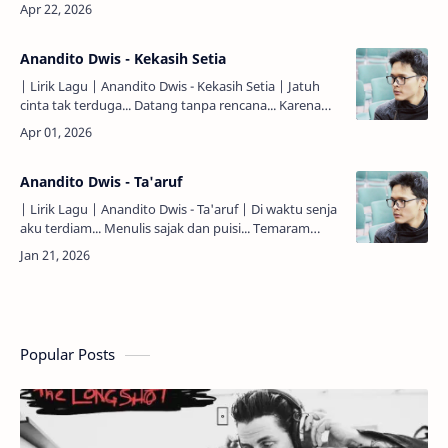
putuskan... Jalanmu, jalanku, belum sempurna...…
Anandito Dwis - Kekasih Setia
| Lirik Lagu | Anandito Dwis - Kekasih Setia | Jatuh
cinta tak terduga... Datang tanpa rencana... Karena
cinta karunia namun... Bisa menjadi sebuah ujian... Y…
Anandito Dwis - Ta'aruf
| Lirik Lagu | Anandito Dwis - Ta'aruf | Di waktu senja
aku terdiam... Menulis sajak dan puisi... Temaram
datang menyapaku... Menemani sebuah keinginan...
Hati…
Popular Posts