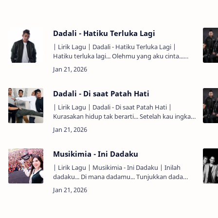
Dadali - Hatiku Terluka Lagi
| Lirik Lagu | Dadali - Hatiku Terluka Lagi |
Hatiku terluka lagi... Olehmu yang aku cinta...
Untuk yang kesekian kali... Kau melukai
perasaanku... Sungg…
Dadali - Di saat Patah Hati
| Lirik Lagu | Dadali - Di saat Patah Hati |
Kurasakan hidup tak berarti... Setelah kau ingkari
janji suci... Yang selama ini engkau beri... 'Tuk
setia sa…
Musikimia - Ini Dadaku
| Lirik Lagu | Musikimia - Ini Dadaku | Inilah
dadaku... Di mana dadamu... Tunjukkan dada
kita... Kita masih punya semangat... Inilah
dadaku... Di mana dadamu.…