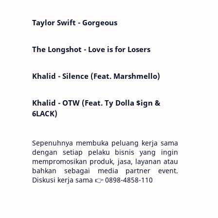
Kemarin telah hilang. Tomorrow will I find
the sun or will i…
Taylor Swift - Gorgeous
The Longshot - Love is for Losers
Khalid - Silence (Feat. Marshmello)
Khalid - OTW (Feat. Ty Dolla $ign &
6LACK)
Sepenuhnya membuka peluang kerja sama
dengan setiap pelaku bisnis yang ingin
mempromosikan produk, jasa, layanan atau
bahkan sebagai media partner event.
Diskusi kerja sama 👉 0898-4858-110