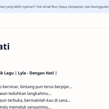
aman yang lebih nyaman? Yuk simak fitur, biaya, kecepatan, dan keunggula
ati
rik Lagu | Lyla - Dengan Hati |
 bersinar, bintang pun terus berpijar...
wan teduhkan langkahmu...
pun terbuka, bermainlah kau di sana...
indu memeluk senyummu...