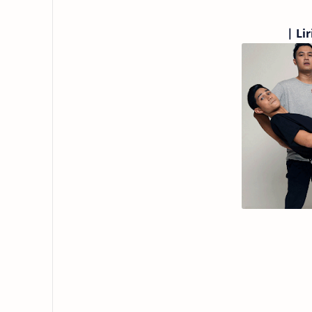
|
Lir