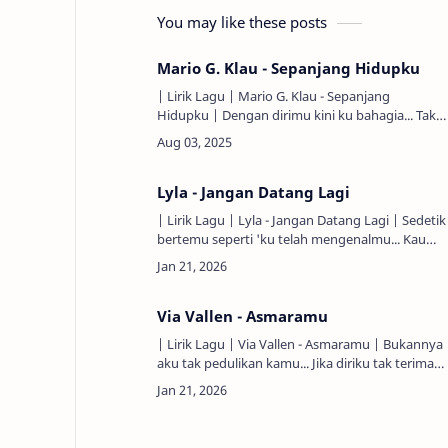
You may like these posts
Mario G. Klau - Sepanjang Hidupku
| Lirik Lagu | Mario G. Klau - Sepanjang
Hidupku | Dengan dirimu kini ku bahagia... Tak
henti kau berbagi canda tawa... Hilangkan gairah
lelah hariku... Hadirm…
Lyla - Jangan Datang Lagi
| Lirik Lagu | Lyla - Jangan Datang Lagi | Sedetik
bertemu seperti 'ku telah mengenalmu... Kau
yakinkan aku 'tuk memilihmu... Kau jantung
hatiku, kau dara…
Via Vallen - Asmaramu
| Lirik Lagu | Via Vallen - Asmaramu | Bukannya
aku tak pedulikan kamu... Jika diriku tak terima
telponmu... Bukannya aku melupakan kamu...
Jika diriku tak bala…