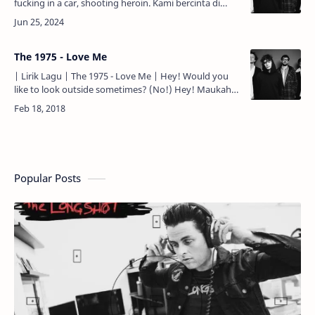
fucking in a car, shooting heroin. Kami bercinta di
dalam sebuah mobil, menghisap heroin. Saying
contro…
The 1975 - Love Me
| Lirik Lagu | The 1975 - Love Me | Hey! Would you
like to look outside sometimes? (No!) Hey! Maukah
kau melihat ke sisi luar kadang-kadang? (Tidak!) I'm
just…
Popular Posts