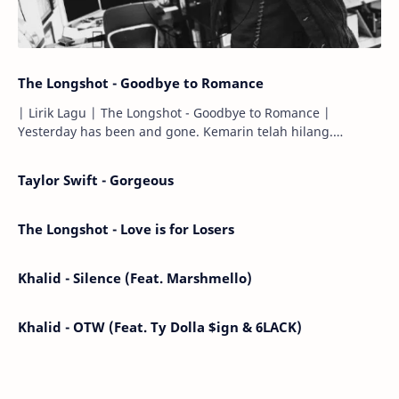
The Longshot - Goodbye to Romance
| Lirik Lagu | The Longshot - Goodbye to Romance |
Yesterday has been and gone. Kemarin telah hilang.
Tomorrow will I find the sun or will i…
Taylor Swift - Gorgeous
The Longshot - Love is for Losers
Khalid - Silence (Feat. Marshmello)
Khalid - OTW (Feat. Ty Dolla $ign & 6LACK)