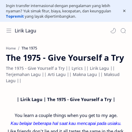
Ingin transfer internasional dengan pengalaman yang lebih
nyaman? Yuk simak fitur, biaya, kecepatan, dan keunggulan
Topremit
yang layak dipertimbangkan.
Lirik Lagu
The 1975
Home
The 1975 - Give Yourself a Try
The 1975 - Give Yourself a Try || Lyrics || Lirik Lagu ||
Terjemahan Lagu || Arti Lagu || Makna Lagu || Maksud
Lagu ||
| Lirik Lagu | The 1975 - Give Yourself a Try |
You learn a couple things when you get to my age.
Kau belajar beberapa hal saat kau mencapai pada usiaku.
Like friends don't lie and it all tastes the same in the dark.