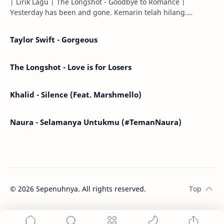
| Lirik Lagu | The Longshot - Goodbye to Romance |
Yesterday has been and gone. Kemarin telah hilang.
Tomorrow will I find the sun or will i…
Taylor Swift - Gorgeous
The Longshot - Love is for Losers
Khalid - Silence (Feat. Marshmello)
Naura - Selamanya Untukmu (#TemanNaura)
©
2026
Sepenuhnya. All rights reserved.