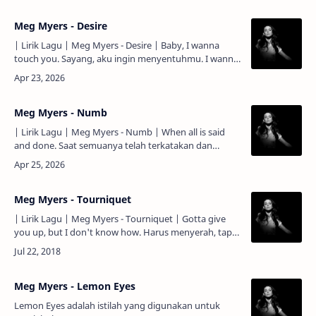
Meg Myers - Desire
| Lirik Lagu | Meg Myers - Desire | Baby, I wanna
touch you. Sayang, aku ingin menyentuhmu. I wanna
breathe into your will. Aku ingin bernafas sesuai
keinginan…
Meg Myers - Numb
| Lirik Lagu | Meg Myers - Numb | When all is said
and done. Saat semuanya telah terkatakan dan
selesai. Tell me how to write this. Katakan padaku
bagaimana ca…
Meg Myers - Tourniquet
| Lirik Lagu | Meg Myers - Tourniquet | Gotta give
you up, but I don't know how. Harus menyerah, tapi
aku tidak tau caranya. I'm on my knees. Aku sedang
berlu…
Meg Myers - Lemon Eyes
Lemon Eyes adalah istilah yang digunakan untuk