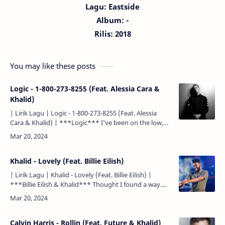
Lagu:
Eastside
Album: -
Rilis: 2018
You may like these posts
Logic - 1-800-273-8255 (Feat. Alessia Cara &
Khalid)
| Lirik Lagu | Logic - 1-800-273-8255 (Feat. Alessia
Cara & Khalid) | ***Logic*** I've been on the low,
Aku telah merasa rendah, I been taking my time. Aku
…
Khalid - Lovely (Feat. Billie Eilish)
| Lirik Lagu | Khalid - Lovely (Feat. Billie Eilish) |
***Billie Eilish & Khalid*** Thought I found a way.
(Aku) pikir aku telah menemukan jalan. Thought I…
Calvin Harris - Rollin (Feat. Future & Khalid)