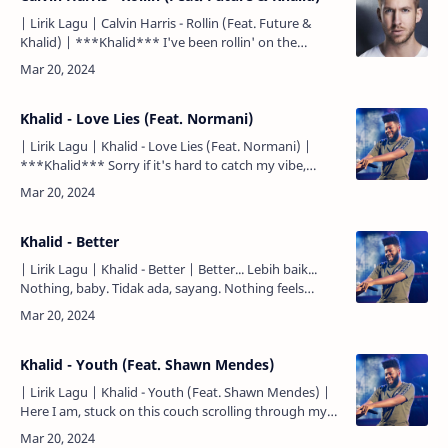
| Lirik Lagu | Calvin Harris - Rollin (Feat. Future &
Khalid) | ***Khalid*** I've been rollin' on the
freeway I've been riding 85 I've been thinking way
too…
Khalid - Love Lies (Feat. Normani)
| Lirik Lagu | Khalid - Love Lies (Feat. Normani) |
***Khalid*** Sorry if it's hard to catch my vibe,
mmm... Maafkan aku jika memang berat menangkap
getaranku.…
Khalid - Better
| Lirik Lagu | Khalid - Better | Better... Lebih baik...
Nothing, baby. Tidak ada, sayang. Nothing feels
better... Tidak ada yang terasa lebih baik... I'm not …
Khalid - Youth (Feat. Shawn Mendes)
| Lirik Lagu | Khalid - Youth (Feat. Shawn Mendes) |
Here I am, stuck on this couch scrolling through my
notes. Di sinilah aku, terjebak di sofa ini berguling di