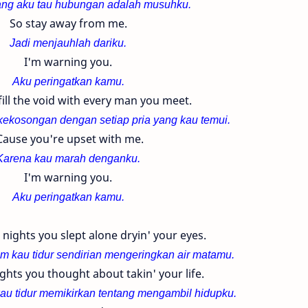
ng aku tau hubungan adalah musuhku.
So stay away from me.
Jadi menjauhlah dariku.
I'm warning you.
Aku peringatkan kamu.
fill the void with every man you meet.
kekosongan dengan setiap pria yang kau temui.
Cause you're upset with me.
Karena kau marah denganku.
I'm warning you.
Aku peringatkan kamu.
e nights you slept alone dryin' your eyes.
 kau tidur sendirian mengeringkan air matamu.
ights you thought about takin' your life.
u tidur memikirkan tentang mengambil hidupku.