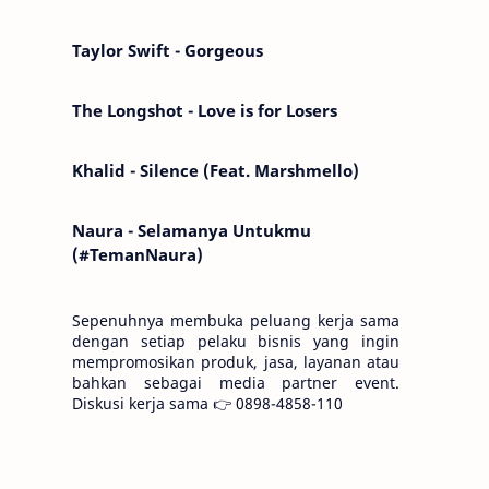
Kemarin telah hilang. Tomorrow will I find
the sun or will i…
Taylor Swift - Gorgeous
The Longshot - Love is for Losers
Khalid - Silence (Feat. Marshmello)
Naura - Selamanya Untukmu
(#TemanNaura)
Sepenuhnya membuka peluang kerja sama
dengan setiap pelaku bisnis yang ingin
mempromosikan produk, jasa, layanan atau
bahkan sebagai media partner event.
Diskusi kerja sama 👉 0898-4858-110