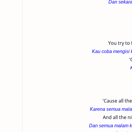
Dan sekara
You try to 
Kau coba mengisi 
'
'Cause all th
Karena semua malam
And all the n
Dan semua malam ka