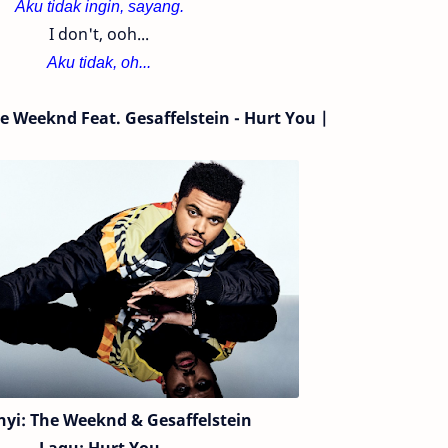
Aku tidak ingin, sayang.
I don't, ooh...
Aku tidak, oh...
The Weeknd
Feat. Gesaffelstein
- Hurt You |
nyi:
The Weeknd
& Gesaffelstein