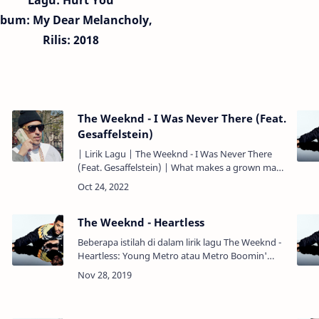
Lagu:
Hurt You
lbum: My Dear Melancholy,
Rilis: 2018
The Weeknd - I Was Never There (Feat.
Gesaffelstein)
| Lirik Lagu | The Weeknd - I Was Never There
(Feat. Gesaffelstein) | What makes a grown man
)
wanna cry? Apa yang membuat pria dewasa
ingin menangis? (Cry, cry,…
The Weeknd - Heartless
Beberapa istilah di dalam lirik lagu The Weeknd -
Heartless: Young Metro atau Metro Boomin'
merupakan julukan dari sebuah Produser
Rekaman. Amphetamine adalah …