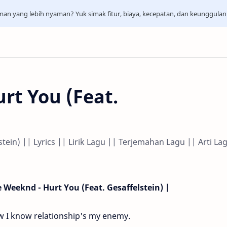
aman yang lebih nyaman? Yuk simak fitur, biaya, kecepatan, dan keunggula
rt You (Feat.
tein) || Lyrics || Lirik Lagu || Terjemahan Lagu || Arti La
e Weeknd - Hurt You (Feat. Gesaffelstein) |
 I know relationship's my enemy.