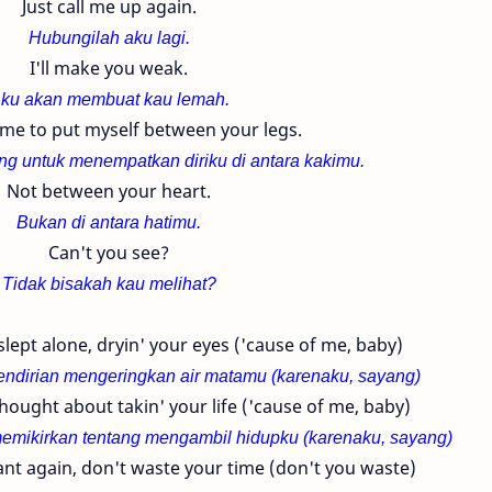
Just call me up again.
Hubungilah aku lagi.
I'll make you weak.
ku akan membuat kau lemah.
 come to put myself between your legs.
ng untuk menempatkan diriku di antara kakimu.
Not between your heart.
Bukan di antara hatimu.
Can't you see?
Tidak bisakah kau melihat?
slept alone, dryin' your eyes ('cause of me, baby)
ndirian mengeringkan air matamu (karenaku, sayang)
thought about takin' your life ('cause of me, baby)
emikirkan tentang mengambil hidupku
(karenaku, sayang)
want again, don't waste your time (don't you waste)