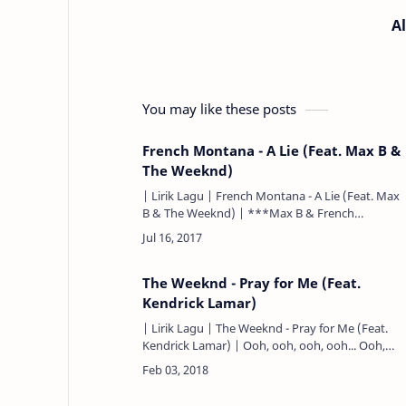
A
You may like these posts
French Montana - A Lie (Feat. Max B &
The Weeknd)
| Lirik Lagu | French Montana - A Lie (Feat. Max
B & The Weeknd) | ***Max B & French
Montana*** Uh, Boss Don shit (Coke Boy, baby
Thought I'd have a…
The Weeknd - Pray for Me (Feat.
Kendrick Lamar)
| Lirik Lagu | The Weeknd - Pray for Me (Feat.
Kendrick Lamar) | Ooh, ooh, ooh, ooh... Ooh,
ooh, ooh, ooh... ***The Weeknd*** I'm always
ready for a war agai…