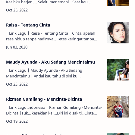
Kasihku berjanji... Selalu menemani... Saat kau
bersedih... Saat kau menangis... A... 'kan kujaga... A...
segena…
Raisa - Tentang Cinta
| Lirik Lagu | Raisa - Tentang Cinta | Cinta, apalah
rasa hidup tanpa hadirnya... Tetes keringat tanpa
makna... Waktu hanya akan berlalu tanpa warna...
Cinta, tak pernah…
Maudy Ayunda - Aku Sedang Mencintaimu
| Lirik Lagu | Maudy Ayunda - Aku Sedang
Mencintaimu | Andai kau tahu di sini ku
merindukanmu... Merindu karena ku tak mampu...
Bertahan untuk tak memilikimu...…
Rizman Gumilang - Mencinta-Dicinta
| Lirik Lagu Indonesia | Rizman Gumilang - Mencinta-
Dicinta |Tuk... kesekian kali...Diri ini disakiti...Cinta
yang kukira sepenuh hati...Darimu... Untukku...Aku
tak mau s…