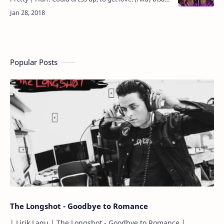
saja berdandan, untuk mendapatkan cinta. But guess
w…
Popular Posts
The Longshot - Goodbye to Romance
| Lirik Lagu | The Longshot - Goodbye to Romance |