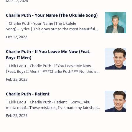
menyesali…
Charlie Puth - Your Name (The Ukulele Song)
| Charlie Puth - Your Name (The Ukulele
Song) - Lyrics | This goes out to the most beautiful
girl that I saw just the other day... She had me slipping
and …
Charlie Puth - If You Leave Me Now (Feat.
Boyz II Men)
| Lirik Lagu | Charlie Puth - If You Leave Me Now
(Feat. Boyz II Men) | ***Charlie Puth*** No, this is
not goodbye. Tidak, ini bukanlah selamat tinggal. I
swear…
Charlie Puth - Patient
| Lirik Lagu | Charlie Puth - Patient | Sorry... Aku
minta maaf... These mistakes, I've made my fair share.
Kesalahan-kesalahan ini, aku telah membuat bagian
…