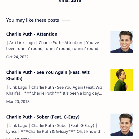
Rilis: 2018
You may like these posts
Charlie Puth - Attention
| Arti Lirik Lagu | Charlie Puth - Attention | You've
been runnin' round, runnin' round, runnin' round
throwin' that dirt all on my name. Kau telah
berkeliling…
Charlie Puth - See You Again (Feat. Wiz
Khalifa)
| Lirik Lagu | Charlie Puth - See You Again (Feat. Wiz
Khalifa) | ***Charlie Puth*** It's been a long day
without you, my friend... Inilah hari terasa lama
tanpamu…
Charlie Puth - Sober (Feat. G-Eazy)
| Lirik Lagu | Charlie Puth - Sober (Feat. G-Eazy) |
Lyrics | ***Charlie Puth & G-Eazy*** Oh, I know that
I'll regret this when I'm sober. Aku tau aku akan