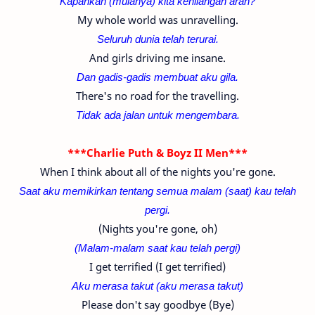
Kapankah (mulanya) kita kehilangan arah?
My whole world was unravelling.
Seluruh dunia telah terurai.
And girls driving me insane.
Dan gadis-gadis membuat aku gila.
There's no road for the travelling.
Tidak ada jalan untuk mengembara.
***Charlie Puth & Boyz II Men***
When I think about all of the nights you're gone.
Saat aku memikirkan tentang semua malam (saat) kau telah
pergi.
(Nights you're gone, oh)
(Malam-malam saat kau telah pergi)
I get terrified (I get terrified)
Aku merasa takut (a
ku merasa takut
)
Please don't say goodbye (Bye)