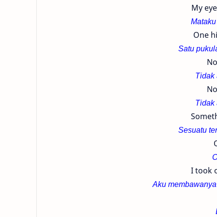
My eye
Mataku 
One hi
Satu pukul
No
Tidak
No
Tidak
Someth
Sesuatu te
O
I took 
Aku membawanya b