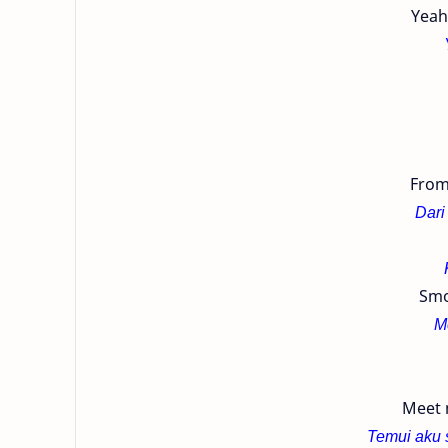
Yeah,
From
Dari
Smo
M
Meet m
Temui aku s