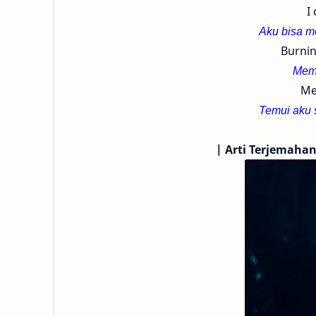
I
Aku bisa m
Burnin
Memb
Me
Temui aku s
|
Arti Terjemaha