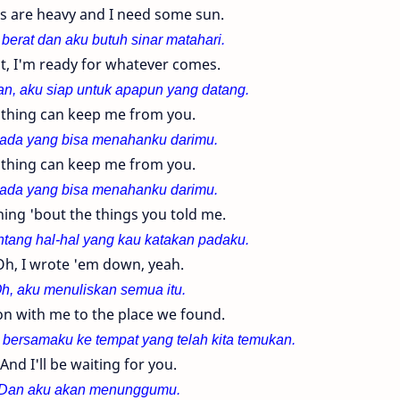
s are heavy and I need some sun.
berat dan aku butuh sinar matahari.
t, I'm ready for whatever comes.
an, aku siap untuk apapun yang datang.
thing can keep me from you.
 ada yang bisa menahanku darimu.
thing can keep me from you.
 ada yang bisa menahanku darimu.
ing 'bout the things you told me.
ntang hal-hal yang kau katakan padaku.
Oh, I wrote 'em down, yeah.
h, aku menuliskan semua itu.
on with me to the place we found.
ersamaku ke tempat yang telah kita temukan.
And I'll be waiting for you.
Dan aku akan menunggumu.