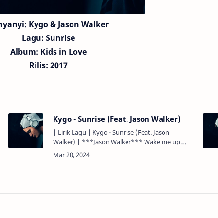
nyanyi:
Kygo
& Jason Walker
Lagu:
Sunrise
Album: Kids in Love
Rilis: 2017
Kygo - Sunrise (Feat. Jason Walker)
| Lirik Lagu | Kygo - Sunrise (Feat. Jason
Walker) | ***Jason Walker*** Wake me up.
Bangunkan aku. My eyes are heavy and I need
some sun. Mataku berat dan aku but…