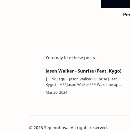
Pe
You may like these posts
Jason Walker - Sunrise (Feat. Kygo)
| Lirik Lagu | Jason Walker - Sunrise (Feat.
Kygo) | ***Jason Walker*** Wake me up.
Bangunkan aku. My eyes are heavy and I need
some sun. Mataku berat dan aku butuh si…
©
2026
Sepenuhnya. All rights reserved.