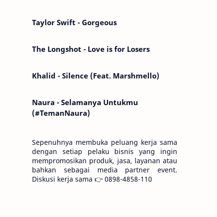
Kemarin telah hilang. Tomorrow will I find
the sun or will i…
Taylor Swift - Gorgeous
The Longshot - Love is for Losers
Khalid - Silence (Feat. Marshmello)
Naura - Selamanya Untukmu
(#TemanNaura)
Sepenuhnya membuka peluang kerja sama
dengan setiap pelaku bisnis yang ingin
mempromosikan produk, jasa, layanan atau
bahkan sebagai media partner event.
Diskusi kerja sama 👉 0898-4858-110