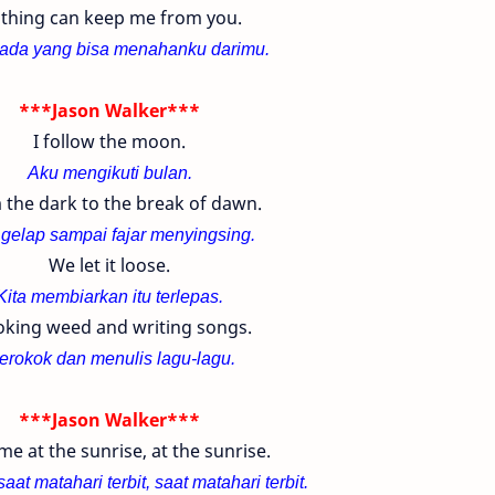
thing can keep me from you.
 ada yang bisa menahanku darimu.
***Jason Walker***
I follow the moon.
Aku mengikuti bulan.
 the dark to the break of dawn.
 gelap sampai fajar menyingsing.
We let it loose.
Kita membiarkan itu terlepas.
king weed and writing songs.
erokok dan menulis lagu-lagu.
***Jason Walker***
e at the sunrise, at the sunrise.
aat matahari terbit, saat matahari terbit.