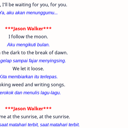
 I'll be waiting for you, for you.
Ya, aku akan menunggumu...
***Jason Walker***
I follow the moon.
Aku mengikuti bulan.
 the dark to the break of dawn.
 gelap sampai fajar menyingsing.
We let it loose.
Kita membiarkan itu terlepas.
king weed and writing songs.
erokok dan menulis lagu-lagu.
***Jason Walker***
e at the sunrise, at the sunrise.
aat matahari terbit, saat matahari terbit.