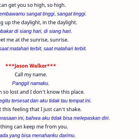
 can get you so high, so high.
embawamu sangat tinggi,
sangat tinggi.
g up the daylight, in the daylight.
akar di siang hari,
di siang hari.
et me at the sunrise, sunrise.
aat matahari terbit, saat matahari terbit.
***Jason Walker***
Call my name.
Panggil namaku.
 so lost and I don't know this place.
gitu tersesat dan aku tidak tau tempat ini.
 this feeling that I just can't shake.
asaan ini, bahwa aku tidak bisa melepaskan diri.
thing can keep me from you.
 ada yang bisa menahanku darimu.