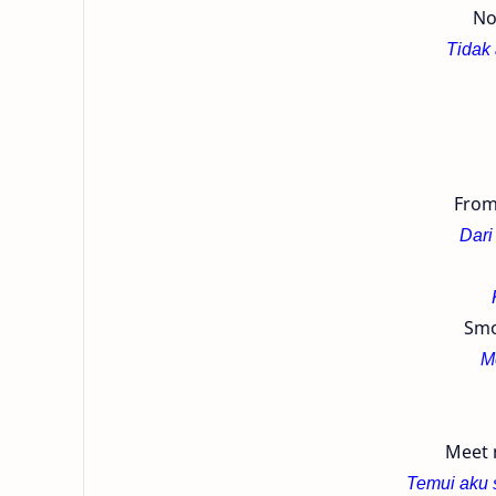
No
Tidak
From
Dari
Smo
M
Meet m
Temui aku s