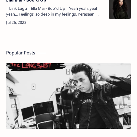
| Lirik Lagu | Ella Mai - Boo'd Up | Yeah yeah, yeah
yeah... Feelings, so deep in my feelings. Perasaan,
begitu larut dengan perasaanku. No, this ain't really
…
Popular Posts