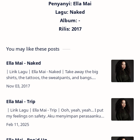
Penyanyi: Ella Mai
Lagu:
Naked
Album: -
Rilis: 2017
You may like these posts
Ella Mai - Naked
| Lirik Lagu | Ella Mai - Naked | Take away the big
shirts, the tattoos, the sweatpants, and bangs.
Buanglah jauh kemeja-kemeja besar, tato-tato,
celana-cela…
Ella Mai - Trip
| Lirik Lagu | Ella Mai - Trip | Ooh, yeah, yeah... I put
my feelings on safety. Aku menyimpan perasaanku
dengan aman. So I don't go shootin' where your
heart …
Ella Mai - Boo'd Up