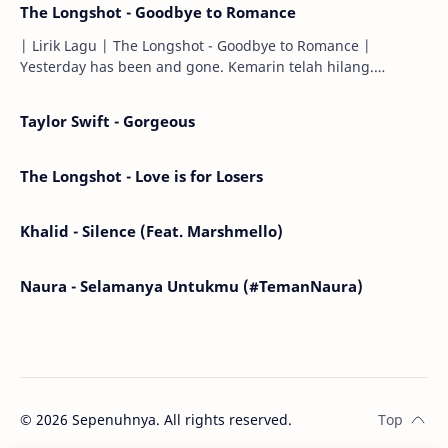
The Longshot - Goodbye to Romance
| Lirik Lagu | The Longshot - Goodbye to Romance |
Yesterday has been and gone. Kemarin telah hilang.
Tomorrow will I find the sun or will i…
Taylor Swift - Gorgeous
The Longshot - Love is for Losers
Khalid - Silence (Feat. Marshmello)
Naura - Selamanya Untukmu (#TemanNaura)
©
2026
Sepenuhnya. All rights reserved.