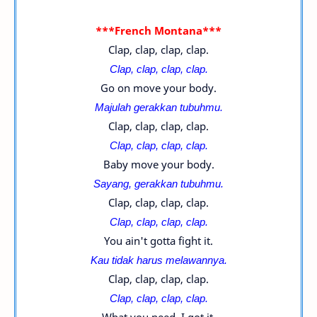
***French Montana***
Clap, clap, clap, clap.
Clap, clap, clap, clap.
Go on move your body.
Majulah gerakkan tubuhmu.
Clap, clap, clap, clap.
Clap, clap, clap, clap.
Baby move your body.
Sayang, gerakkan tubuhmu.
Clap, clap, clap, clap.
Clap, clap, clap, clap.
You ain't gotta fight it.
Kau tidak harus melawannya.
Clap, clap, clap, clap.
Clap, clap, clap, clap.