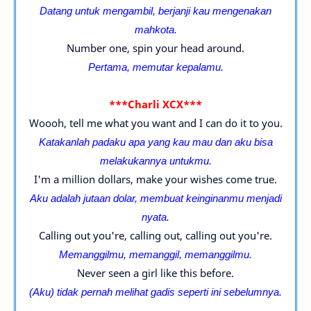
Datang untuk mengambil, berjanji kau mengenakan
mahkota.
Number one, spin your head around.
Pertama, memutar kepalamu.
***Charli XCX***
Woooh, tell me what you want and I can do it to you.
Katakanlah padaku apa yang kau mau dan aku bisa
melakukannya untukmu.
I'm a million dollars, make your wishes come true.
Aku adalah jutaan dolar, membuat keinginanmu menjadi
nyata.
Calling out you're, calling out, calling out you're.
Memanggilmu, memanggil, memanggilmu.
Never seen a girl like this before.
(Aku) tidak pernah melihat gadis seperti ini sebelumnya.