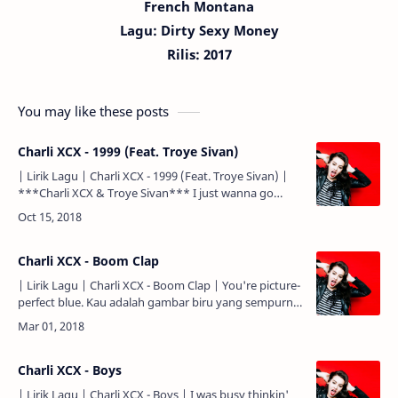
French Montana
Lagu:
Dirty Sexy Money
Rilis: 2017
You may like these posts
Charli XCX - 1999 (Feat. Troye Sivan)
| Lirik Lagu | Charli XCX - 1999 (Feat. Troye Sivan) |
***Charli XCX & Troye Sivan*** I just wanna go
back, back to 1999. Aku hanya ingin kembali,
kembali…
Charli XCX - Boom Clap
| Lirik Lagu | Charli XCX - Boom Clap | You're picture-
perfect blue. Kau adalah gambar biru yang sempurna.
Sunbathing under the moon. Berjemur di bawah
bulan.…
Charli XCX - Boys
| Lirik Lagu | Charli XCX - Boys | I was busy thinkin'