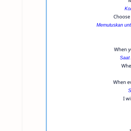
M
Ko
Choose 
Memutuskan untu
When y
Saat
When
When ev
S
I w