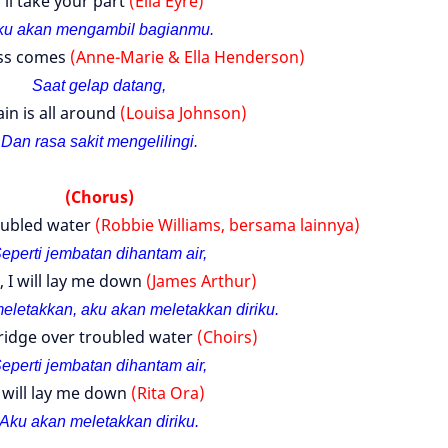
I'll take your part
(Ella Eyre)
ku akan mengambil bagianmu.
ss comes
(Anne-Marie & Ella Henderson)
Saat gelap datang,
in is all around
(Louisa Johnson)
Dan rasa sakit mengelilingi.
(Chorus)
roubled water
(Robbie Williams, bersama lainnya)
eperti jembatan dihantam air,
ay, I will lay me down
(James Arthur)
eletakkan, a
ku akan meletakkan diriku.
bridge over troubled water
(Choirs)
eperti jembatan dihantam air,
I will lay me down
(Rita Ora)
Aku
akan meletakkan diriku.