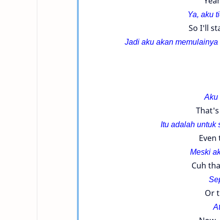
Yeah
Ya, aku t
So I'll s
Jadi aku akan memulainya
Aku
That's 
Itu adalah untuk 
Even 
Meski a
Cuh tha
Sep
Or 
A