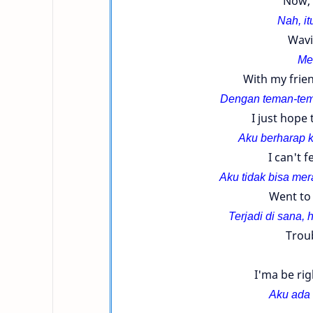
Now, 
Nah, it
Wavi
Me
With my frien
Dengan teman-tem
I just hope 
Aku berharap k
I can't fe
Aku tidak bisa mer
Went to 
Terjadi di sana,
Trou
I'ma be rig
Aku ada 