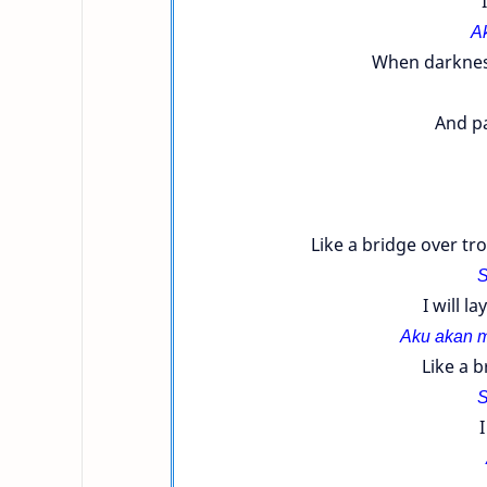
A
When darkne
And pa
Like a bridge over t
S
I will l
Aku akan
m
Like a 
S