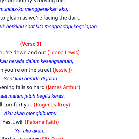
y community's moving me,
munitas-ku menggerakkan aku,
to gleam as we're facing the dark.
k berkilau saat kita menghadapi kegelapan.
(Verse 3)
ou're down and out
(Leona Lewis)
 kau berada dalam kesengsaraan,
 you're on the street
(Jessie J)
Saat kau berada di jalan.
ening falls so hard
(James Arthur)
aat malam jatuh begitu keras,
ill comfort you
(Roger Daltrey)
Aku akan menghiburmu.
Yes, I will
(Paloma Faith)
Ya, aku akan...