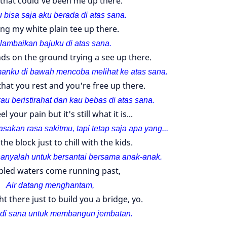
that could've been me up there.
u bisa saja aku berada di atas sana.
ng my white plain tee up there.
lambaikan bajuku di atas sana.
ds on the ground trying a see up there.
anku di bawah mencoba melihat ke atas sana.
that you rest and you're free up there.
au beristirahat dan kau bebas di atas sana.
el your pain but it's still what it is...
asakan rasa sakitmu, tapi tetap saja apa yang...
the block just to chill with the kids.
 hanyalah untuk bersantai bersama anak-anak.
bled waters come running past,
Air datang menghantam,
ht there just to build you a bridge, yo.
di sana untuk membangun jembatan.