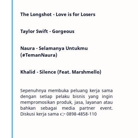
Kemarin telah hilang. Tomorrow will I find
the sun or will i…
The Longshot - Love is for Losers
Taylor Swift - Gorgeous
Naura - Selamanya Untukmu
(#TemanNaura)
Khalid - Silence (Feat. Marshmello)
Sepenuhnya membuka peluang kerja sama
dengan setiap pelaku bisnis yang ingin
mempromosikan produk, jasa, layanan atau
bahkan sebagai media partner event.
Diskusi kerja sama 👉 0898-4858-110