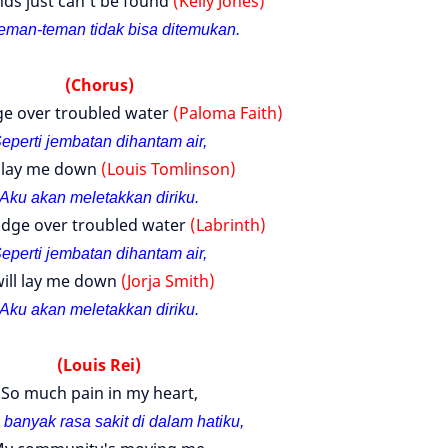
nds just can't be found
(Kelly Jones)
eman-teman tidak bisa ditemukan.
(Chorus)
dge over troubled water
(Paloma Faith)
eperti jembatan dihantam air,
ll lay me down
(Louis Tomlinson)
Aku akan meletakkan diriku.
ridge over troubled water
(Labrinth)
eperti jembatan dihantam air,
will lay me down
(Jorja Smith)
Aku akan meletakkan diriku.
(Louis Rei)
So much pain in my heart,
 banyak rasa sakit di dalam hatiku,