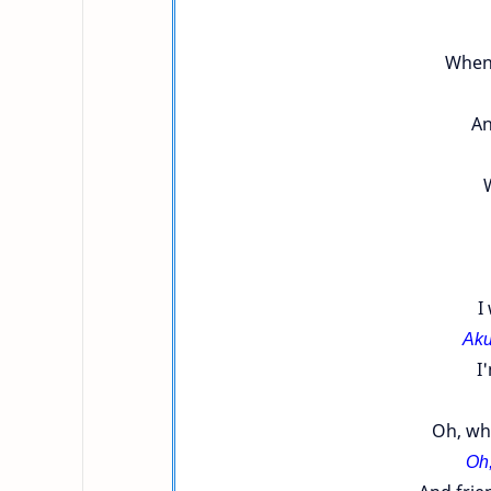
When
An
I
Aku
I
Oh, wh
Oh,