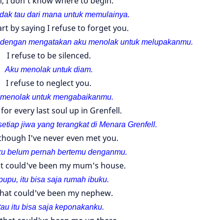
, I don't know where to begin.
idak tau dari mana untuk memulainya.
tart by saying I refuse to forget you.
 dengan mengatakan aku menolak untuk melupakanmu.
I refuse to be silenced.
Aku menolak untuk diam.
I refuse to neglect you.
 menolak untuk mengabaikanmu.
for every last soul up in Grenfell.
setiap jiwa yang terangkat di Menara Grenfell.
though I've never even met you.
ku belum pernah bertemu denganmu.
t could've been my mum's house.
upu, itu bisa saja rumah ibuku.
that could've been my nephew.
tau itu bisa saja keponakanku.