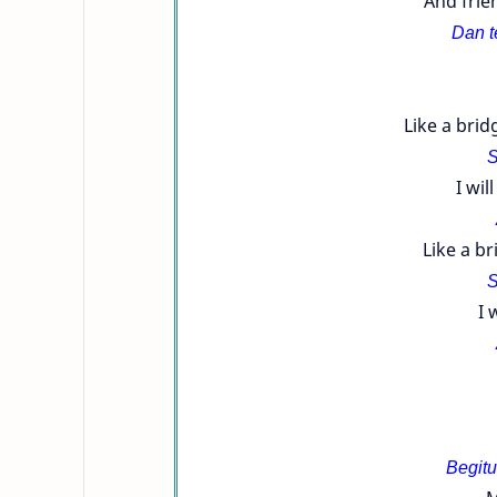
And frie
Dan t
Like a bri
S
I wi
Like a b
S
I 
Begitu