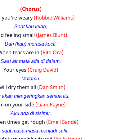
(Chorus)
 you're weary
(Robbie Williams)
Saat kau lelah,
d feeling small
(James Blunt)
Dan (kau) merasa kecil.
When tears are in
(Rita Ora)
Saat air mata ada di dalam,
Your eyes
(Craig David)
Matamu.
 will dry them all
(Dan Smith)
 akan mengeringkan semua itu,
'm on your side
(Liam Payne)
Aku ada di sisimu.
en times get rough
(Emeli Sandé)
 saat masa-masa menjadi sulit,